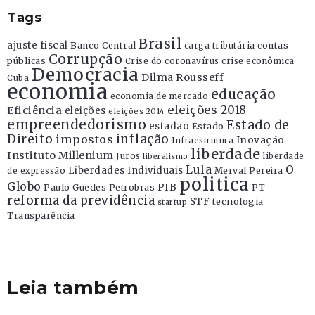
Tags
Brasil
ajuste fiscal
Banco Central
contas
carga tributária
Corrupção
públicas
Crise do coronavírus
crise econômica
Democracia
Dilma Rousseff
Cuba
economia
educação
economia de mercado
eleições 2018
Eficiência
eleições
eleições 2014
empreendedorismo
Estado de
estadao
Estado
Direito
inflação
impostos
Inovação
Infraestrutura
liberdade
Instituto Millenium
Juros
liberdade
liberalismo
Lula
O
Liberdades Individuais
Merval Pereira
de expressão
politica
Globo
PIB
Paulo Guedes
Petrobras
PT
reforma da previdência
STF
tecnologia
startup
Transparência
Leia também