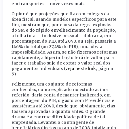
em transportes – nove vezes mais.
O pior é que projeções que fiz com colegas da
área fiscal, usando modelos específicos para este
fim, mostram que, por causa da regra explosiva
do SM e do rápido envelhecimento da população,
a folha total – inclusive pessoal – dobraria, em
porcentagem do PIB, até 2040, ou seja, passaria a
146% do total (ou 27,4% do PIB), uma óbvia
impossibilidade. Assim, se não fizermos reformas
rapidamente, a hiperinflação terá de voltar para
fazer o trabalho sujo de cortar o valor real dos
pagamentos individuais (
veja neste link
, página
5)
Felizmente, um conjunto de reformas
conhecidas, como explicado no estudo acima
referido, daria conta de manter inalterado, em
porcentagem do PIB, o gasto com Previdência e
assistência até 2040, desde que, obviamente, elas
fossem aprovadas o quanto antes. O grande
drama é a enorme dificuldade política de tal
empreitada. Levantei o contingente de
beneficiários diretos no ano de 2008, totalizando,