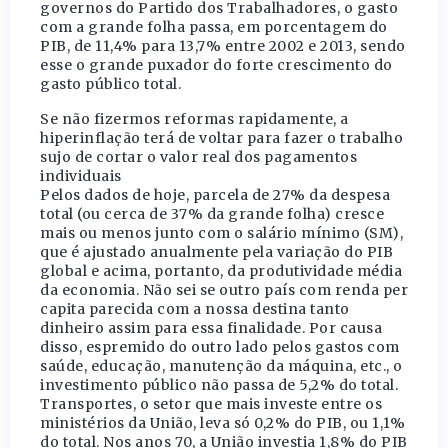
governos do Partido dos Trabalhadores, o gasto
com a grande folha passa, em porcentagem do
PIB, de 11,4% para 13,7% entre 2002 e 2013, sendo
esse o grande puxador do forte crescimento do
gasto público total.
Se não fizermos reformas rapidamente, a
hiperinflação terá de voltar para fazer o trabalho
sujo de cortar o valor real dos pagamentos
individuais
Pelos dados de hoje, parcela de 27% da despesa
total (ou cerca de 37% da grande folha) cresce
mais ou menos junto com o salário mínimo (SM),
que é ajustado anualmente pela variação do PIB
global e acima, portanto, da produtividade média
da economia. Não sei se outro país com renda per
capita parecida com a nossa destina tanto
dinheiro assim para essa finalidade. Por causa
disso, espremido do outro lado pelos gastos com
saúde, educação, manutenção da máquina, etc., o
investimento público não passa de 5,2% do total.
Transportes, o setor que mais investe entre os
ministérios da União, leva só 0,2% do PIB, ou 1,1%
do total. Nos anos 70, a União investia 1,8% do PIB