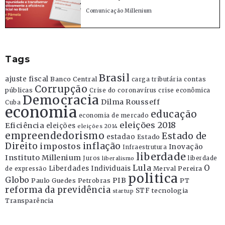
Comunicação Millenium
Tags
Brasil
ajuste fiscal
Banco Central
contas
carga tributária
Corrupção
públicas
Crise do coronavírus
crise econômica
Democracia
Dilma Rousseff
Cuba
economia
educação
economia de mercado
eleições 2018
Eficiência
eleições
eleições 2014
empreendedorismo
Estado de
estadao
Estado
Direito
inflação
impostos
Inovação
Infraestrutura
liberdade
Instituto Millenium
Juros
liberdade
liberalismo
Lula
O
Liberdades Individuais
Merval Pereira
de expressão
politica
Globo
PIB
Paulo Guedes
Petrobras
PT
reforma da previdência
STF
tecnologia
startup
Transparência