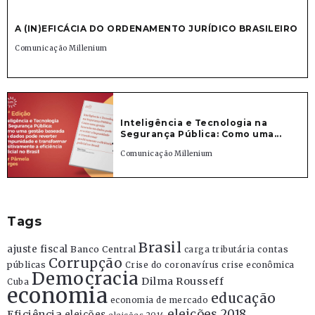
A (IN)EFICÁCIA DO ORDENAMENTO JURÍDICO BRASILEIRO
Comunicação Millenium
Inteligência e Tecnologia na
Segurança Pública: Como uma...
Comunicação Millenium
Tags
Brasil
ajuste fiscal
Banco Central
contas
carga tributária
Corrupção
públicas
Crise do coronavírus
crise econômica
Democracia
Dilma Rousseff
Cuba
economia
educação
economia de mercado
eleições 2018
Eficiência
eleições