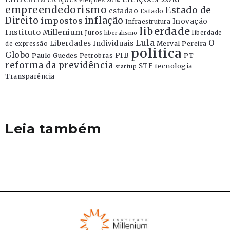
eleições 2014
empreendedorismo
Estado de
estadao
Estado
Direito
inflação
impostos
Inovação
Infraestrutura
liberdade
Instituto Millenium
Juros
liberdade
liberalismo
Lula
O
Liberdades Individuais
Merval Pereira
de expressão
politica
Globo
PIB
Paulo Guedes
Petrobras
PT
reforma da previdência
STF
tecnologia
startup
Transparência
Leia também