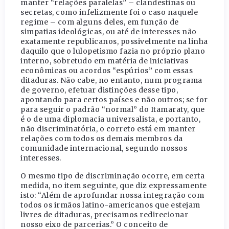
manter “relações paralelas” – clandestinas ou
secretas, como infelizmente foi o caso naquele
regime – com alguns deles, em função de
simpatias ideológicas, ou até de interesses não
exatamente republicanos, possivelmente na linha
daquilo que o lulopetismo fazia no próprio plano
interno, sobretudo em matéria de iniciativas
econômicas ou acordos “espúrios” com essas
ditaduras. Não cabe, no entanto, num programa
de governo, efetuar distinções desse tipo,
apontando para certos países e não outros; se for
para seguir o padrão “normal” do Itamaraty, que
é o de uma diplomacia universalista, e portanto,
não discriminatória, o correto está em manter
relações com todos os demais membros da
comunidade internacional, segundo nossos
interesses.
O mesmo tipo de discriminação ocorre, em certa
medida, no item seguinte, que diz expressamente
isto: “Além de aprofundar nossa integração com
todos os irmãos latino-americanos que estejam
livres de ditaduras, precisamos redirecionar
nosso eixo de parcerias.” O conceito de