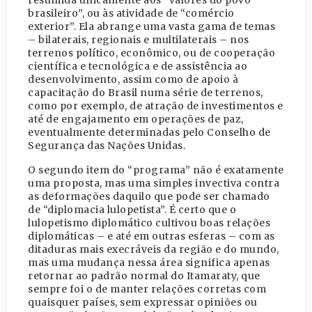
resumida unicamente aos “valores do povo
brasileiro”, ou às atividade de “comércio
exterior”. Ela abrange uma vasta gama de temas
– bilaterais, regionais e multilaterais – nos
terrenos político, econômico, ou de cooperação
científica e tecnológica e de assistência ao
desenvolvimento, assim como de apoio à
capacitação do Brasil numa série de terrenos,
como por exemplo, de atração de investimentos e
até de engajamento em operações de paz,
eventualmente determinadas pelo Conselho de
Segurança das Nações Unidas.
O segundo item do “programa” não é exatamente
uma proposta, mas uma simples invectiva contra
as deformações daquilo que pode ser chamado
de “diplomacia lulopetista”. É certo que o
lulopetismo diplomático cultivou boas relações
diplomáticas – e até em outras esferas – com as
ditaduras mais execráveis da região e do mundo,
mas uma mudança nessa área significa apenas
retornar ao padrão normal do Itamaraty, que
sempre foi o de manter relações corretas com
quaisquer países, sem expressar opiniões ou