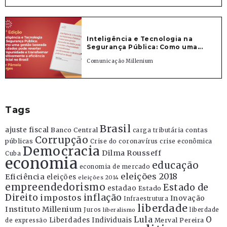
Inteligência e Tecnologia na
Segurança Pública: Como uma...
Comunicação Millenium
Tags
Brasil
ajuste fiscal
Banco Central
contas
carga tributária
Corrupção
públicas
Crise do coronavírus
crise econômica
Democracia
Dilma Rousseff
Cuba
economia
educação
economia de mercado
eleições 2018
Eficiência
eleições
eleições 2014
empreendedorismo
Estado de
estadao
Estado
Direito
inflação
impostos
Inovação
Infraestrutura
liberdade
Instituto Millenium
Juros
liberdade
liberalismo
Lula
O
Liberdades Individuais
Merval Pereira
de expressão