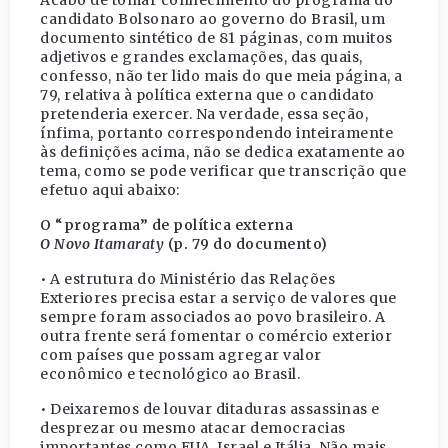
Acabo de tomar conhecimento do programa do
candidato Bolsonaro ao governo do Brasil, um
documento sintético de 81 páginas, com muitos
adjetivos e grandes exclamações, das quais,
confesso, não ter lido mais do que meia página, a
79, relativa à política externa que o candidato
pretenderia exercer. Na verdade, essa seção,
ínfima, portanto correspondendo inteiramente
às definições acima, não se dedica exatamente ao
tema, como se pode verificar que transcrição que
efetuo aqui abaixo:
O “programa” de política externa
O Novo Itamaraty
(p. 79 do documento)
• A estrutura do Ministério das Relações
Exteriores precisa estar a serviço de valores que
sempre foram associados ao povo brasileiro. A
outra frente será fomentar o comércio exterior
com países que possam agregar valor
econômico e tecnológico ao Brasil.
• Deixaremos de louvar ditaduras assassinas e
desprezar ou mesmo atacar democracias
importantes como EUA, Israel e Itália. Não mais