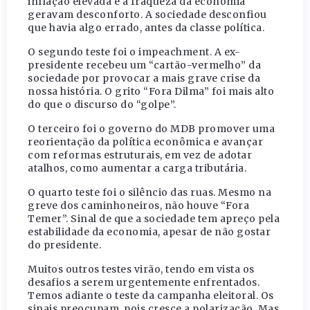
inflação elevada e a fraqueza da economia
geravam desconforto. A sociedade desconfiou
que havia algo errado, antes da classe política.
O segundo teste foi o impeachment. A ex-
presidente recebeu um “cartão-vermelho” da
sociedade por provocar a mais grave crise da
nossa história. O grito “Fora Dilma” foi mais alto
do que o discurso do “golpe”.
O terceiro foi o governo do MDB promover uma
reorientação da política econômica e avançar
com reformas estruturais, em vez de adotar
atalhos, como aumentar a carga tributária.
O quarto teste foi o silêncio das ruas. Mesmo na
greve dos caminhoneiros, não houve “Fora
Temer”. Sinal de que a sociedade tem apreço pela
estabilidade da economia, apesar de não gostar
do presidente.
Muitos outros testes virão, tendo em vista os
desafios a serem urgentemente enfrentados.
Temos adiante o teste da campanha eleitoral. Os
sinais preocupam, pois cresce a polarização. Mas