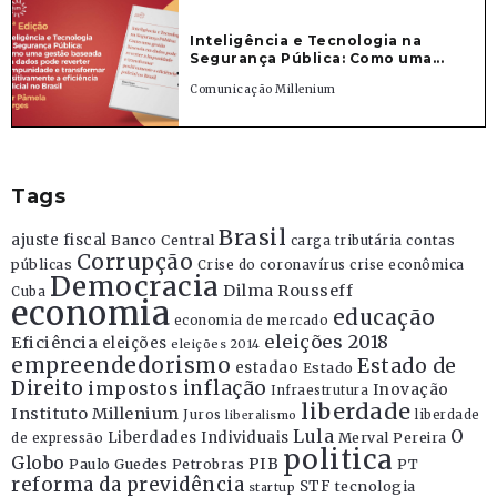
Inteligência e Tecnologia na
Segurança Pública: Como uma...
Comunicação Millenium
Tags
Brasil
ajuste fiscal
Banco Central
contas
carga tributária
Corrupção
públicas
Crise do coronavírus
crise econômica
Democracia
Dilma Rousseff
Cuba
economia
educação
economia de mercado
eleições 2018
Eficiência
eleições
eleições 2014
empreendedorismo
Estado de
estadao
Estado
Direito
inflação
impostos
Inovação
Infraestrutura
liberdade
Instituto Millenium
Juros
liberdade
liberalismo
Lula
O
Liberdades Individuais
Merval Pereira
de expressão
politica
Globo
PIB
Paulo Guedes
Petrobras
PT
reforma da previdência
STF
tecnologia
startup