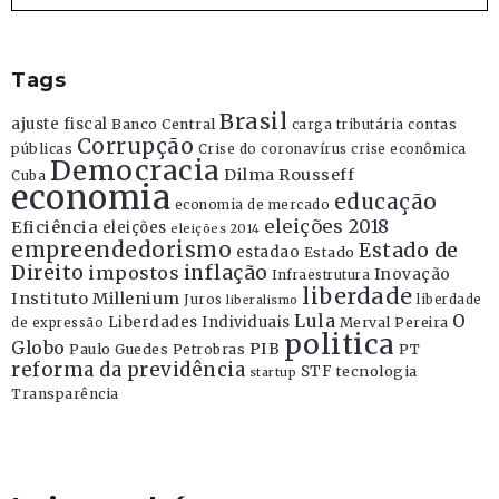
Tags
Brasil
ajuste fiscal
Banco Central
contas
carga tributária
Corrupção
públicas
Crise do coronavírus
crise econômica
Democracia
Dilma Rousseff
Cuba
economia
educação
economia de mercado
eleições 2018
Eficiência
eleições
eleições 2014
empreendedorismo
Estado de
estadao
Estado
Direito
inflação
impostos
Inovação
Infraestrutura
liberdade
Instituto Millenium
Juros
liberdade
liberalismo
Lula
O
Liberdades Individuais
Merval Pereira
de expressão
politica
Globo
PIB
Paulo Guedes
Petrobras
PT
reforma da previdência
STF
tecnologia
startup
Transparência