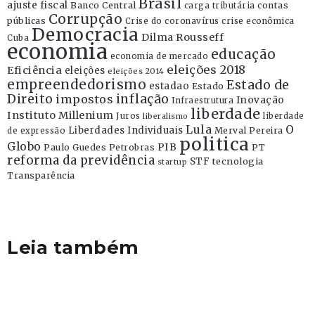
Brasil
ajuste fiscal
Banco Central
contas
carga tributária
Corrupção
públicas
Crise do coronavírus
crise econômica
Democracia
Dilma Rousseff
Cuba
economia
educação
economia de mercado
eleições 2018
Eficiência
eleições
eleições 2014
empreendedorismo
Estado de
estadao
Estado
Direito
inflação
impostos
Inovação
Infraestrutura
liberdade
Instituto Millenium
Juros
liberdade
liberalismo
Lula
O
Liberdades Individuais
Merval Pereira
de expressão
politica
Globo
PIB
Paulo Guedes
Petrobras
PT
reforma da previdência
STF
tecnologia
startup
Transparência
Leia também