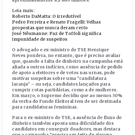
aproximadamente R$ 880 milhões.
Leia mais:
Roberto DaMatta: O irredutível
Pedro Ferreira e Renato Fragelli: Velhas
propostas que nunca deram certo
José Nêumanne: Paz de Toffoli significa
impunidade de suspeitos
O advogado e ex-ministro do TSE Henrique
Neves pondera, no entanto, que é preciso avaliar
que, quando a falta de dinheiro na campanha está
aliada a outros indícios, como ausência de pedido
de apoio a eleitores e de votos nas urnas, pode
motivar suspeitas sobre uma “candidatura
laranja” – ou seja, candidatos lançados para
cumprir cotas partidárias, como a de mulheres.
Em março, o Supremo decidiu que ao menos 30%
da verba do Fundo Eleitoral tem de ser destinada
para candidaturas femininas.
Para o ex-ministro do TSE, a ausência de fluxo de
dinheiro também aponta uma dificuldade dos
candidatos em conseguir doadores, mas destaca
que a campanha “precisa ser feita de alguma