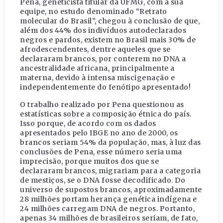
Pena, geneticista titular da UFMG, com a sua
equipe, no estudo denominado “Retrato
molecular do Brasil”, chegou à conclusão de que,
além dos 44% dos indivíduos autodeclarados
negros e pardos, existem no Brasil mais 30% de
afrodescendentes, dentre aqueles que se
declararam brancos, por conterem no DNA a
ancestralidade africana, principalmente a
materna, devido à intensa miscigenação e
independentemente do fenótipo apresentado!
O trabalho realizado por Pena questionou as
estatísticas sobre a composição étnica do país.
Isso porque, de acordo com os dados
apresentados pelo IBGE no ano de 2000, os
brancos seriam 54% da população, mas, à luz das
conclusões de Pena, esse número seria uma
imprecisão, porque muitos dos que se
declararam brancos, migrariam para a categoria
de mestiços, se o DNA fosse decodificado. Do
universo de supostos brancos, aproximadamente
28 milhões portam herança genética indígena e
24 milhões carregam DNA de negros. Portanto,
apenas 34 milhões de brasileiros seriam, de fato,