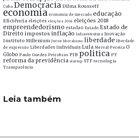
Democracia
Dilma Rousseff
Cuba
economia
educação
economia de mercado
eleições 2018
Eficiência
eleições
eleições 2014
empreendedorismo
Estado de
estadao
Estado
Direito
inflação
impostos
Inovação
Infraestrutura
liberdade
Instituto Millenium
Juros
liberdade
liberalismo
Lula
O
Liberdades Individuais
Merval Pereira
de expressão
politica
Globo
PIB
Paulo Guedes
Petrobras
PT
reforma da previdência
STF
tecnologia
startup
Transparência
Leia também