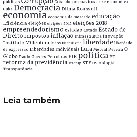
Corrupção
públicas
Crise do coronavírus
crise econômica
Democracia
Dilma Rousseff
Cuba
economia
educação
economia de mercado
eleições 2018
Eficiência
eleições
eleições 2014
empreendedorismo
Estado de
estadao
Estado
Direito
inflação
impostos
Inovação
Infraestrutura
liberdade
Instituto Millenium
Juros
liberdade
liberalismo
Lula
O
Liberdades Individuais
Merval Pereira
de expressão
politica
Globo
PIB
Paulo Guedes
Petrobras
PT
reforma da previdência
STF
tecnologia
startup
Transparência
Leia também