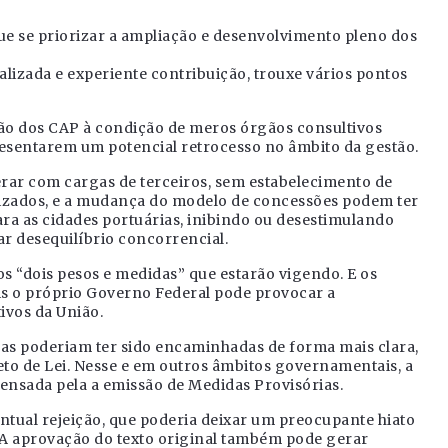
ue se priorizar a ampliação e desenvolvimento pleno dos
alizada e experiente contribuição, trouxe vários pontos
ção dos CAP à condição de meros órgãos consultivos
resentarem um potencial retrocesso no âmbito da gestão.
erar com cargas de terceiros, sem estabelecimento de
anizados, e a mudança do modelo de concessões podem ter
ra as cidades portuárias, inibindo ou desestimulando
ar desequilíbrio concorrencial.
elos “dois pesos e medidas” que estarão vigendo. E os
s o próprio Governo Federal pode provocar a
ivos da União.
ças poderiam ter sido encaminhadas de forma mais clara,
eto de Lei. Nesse e em outros âmbitos governamentais, a
nsada pela a emissão de Medidas Provisórias.
ntual rejeição, que poderia deixar um preocupante hiato
. A aprovação do texto original também pode gerar