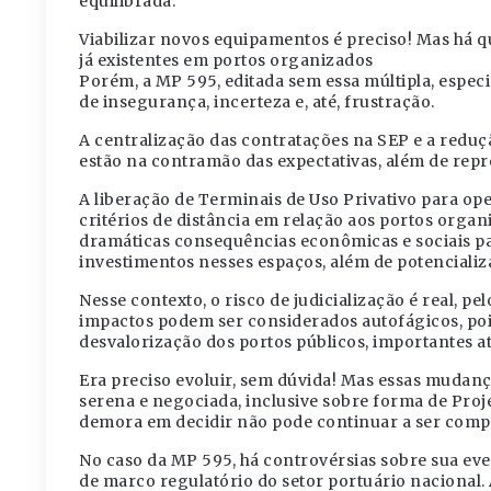
equilibrada.
Viabilizar novos equipamentos é preciso! Mas há q
já existentes em portos organizados
Porém, a MP 595, editada sem essa múltipla, especi
de insegurança, incerteza e, até, frustração.
A centralização das contratações na SEP e a redu
estão na contramão das expectativas, além de rep
A liberação de Terminais de Uso Privativo para op
critérios de distância em relação aos portos org
dramáticas consequências econômicas e sociais pa
investimentos nesses espaços, além de potencializ
Nesse contexto, o risco de judicialização é real, p
impactos podem ser considerados autofágicos, poi
desvalorização dos portos públicos, importantes at
Era preciso evoluir, sem dúvida! Mas essas mudan
serena e negociada, inclusive sobre forma de Proj
demora em decidir não pode continuar a ser compe
No caso da MP 595, há controvérsias sobre sua eve
de marco regulatório do setor portuário nacional