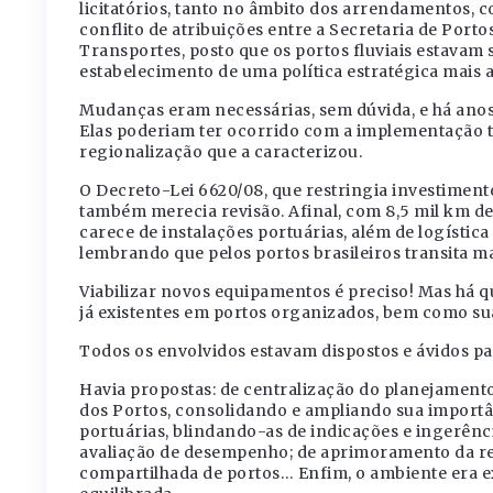
licitatórios, tanto no âmbito dos arrendamentos,
conflito de atribuições entre a Secretaria de Porto
Transportes, posto que os portos fluviais estavam 
estabelecimento de uma política estratégica mais a
Mudanças eram necessárias, sem dúvida, e há anos 
Elas poderiam ter ocorrido com a implementação to
regionalização que a caracterizou.
O Decreto-Lei 6620/08, que restringia investiment
também merecia revisão. Afinal, com 8,5 mil km de 
carece de instalações portuárias, além de logísti
lembrando que pelos portos brasileiros transita ma
Viabilizar novos equipamentos é preciso! Mas há q
já existentes em portos organizados, bem como sua
Todos os envolvidos estavam dispostos e ávidos par
Havia propostas: de centralização do planejamento 
dos Portos, consolidando e ampliando sua importâ
portuárias, blindando-as de indicações e ingerênci
avaliação de desempenho; de aprimoramento da re
compartilhada de portos… Enfim, o ambiente era 