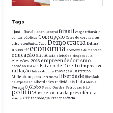
Tags
Brasil
ajuste fiscal
Banco Central
carga tributária
Corrupção
contas públicas
Crise do coronavírus
Democracia
Dilma
crise econômica
Cuba
economia
Rousseff
economia de mercado
educação
Eficiência
eleições
eleições 2014
empreendedorismo
eleições 2018
Estado de Direito
impostos
estadao
Estado
inflação
Instituto
Inovação
Infraestrutura
liberdade
Millenium
Juros
liberdade
liberalismo
Lula
Liberdades Individuais
Merval
de expressão
O Globo
PIB
Pereira
Paulo Guedes
Petrobras
politica
reforma da previdência
PT
STF
tecnologia
Transparência
startup