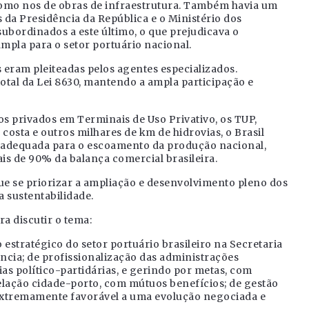
 como nos de obras de infraestrutura. Também havia um
s da Presidência da República e o Ministério dos
subordinados a este último, o que prejudicava o
mpla para o setor portuário nacional.
eram pleiteadas pelos agentes especializados.
tal da Lei 8630, mantendo a ampla participação e
os privados em Terminais de Uso Privativo, os TUP,
costa e outros milhares de km de hidrovias, o Brasil
ca adequada para o escoamento da produção nacional,
is de 90% da balança comercial brasileira.
ue se priorizar a ampliação e desenvolvimento pleno dos
 sustentabilidade.
a discutir o tema:
estratégico do setor portuário brasileiro na Secretaria
ncia; de profissionalização das administrações
as político-partidárias, e gerindo por metas, com
lação cidade-porto, com mútuos benefícios; de gestão
extremamente favorável a uma evolução negociada e