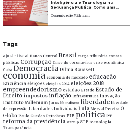
Inteligência e Tecnologia na
Segurança Pública: Como uma...
Comunicação Millenium
Tags
Brasil
ajuste fiscal
Banco Central
contas
carga tributária
Corrupção
públicas
Crise do coronavírus
crise econômica
Democracia
Dilma Rousseff
Cuba
economia
educação
economia de mercado
eleições 2018
Eficiência
eleições
eleições 2014
empreendedorismo
Estado de
estadao
Estado
Direito
inflação
impostos
Inovação
Infraestrutura
liberdade
Instituto Millenium
Juros
liberdade
liberalismo
Lula
O
Liberdades Individuais
Merval Pereira
de expressão
politica
Globo
PIB
Paulo Guedes
Petrobras
PT
reforma da previdência
STF
tecnologia
startup
Transparência