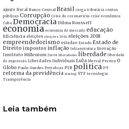
Brasil
ajuste fiscal
Banco Central
contas
carga tributária
Corrupção
públicas
Crise do coronavírus
crise econômica
Democracia
Dilma Rousseff
Cuba
economia
educação
economia de mercado
eleições 2018
Eficiência
eleições
eleições 2014
empreendedorismo
Estado de
estadao
Estado
Direito
inflação
impostos
Inovação
Infraestrutura
liberdade
Instituto Millenium
Juros
liberdade
liberalismo
Lula
O
Liberdades Individuais
Merval Pereira
de expressão
politica
Globo
PIB
Paulo Guedes
Petrobras
PT
reforma da previdência
STF
tecnologia
startup
Transparência
Leia também