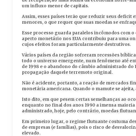
um influxo menor de capitais.
Assim, esses países terão que reduzir seus defici
menores, o que requer que suas moedas se enfraqu
Esse processo guarda paralelos incômodos com o 
aperto monetário nos EUA contribuiu para uma onda
cujos efeitos foram particularmente destrutivos.
Vários países da região sofreram recessões bíbli
todo o universo emergente, num fenômeno até entã
de 1998 e o abandono do câmbio administrado do B
propagação daquele terremoto original.
Não é acidente, portanto, a reação de mercados fin
monetária americana. Quando o mamute se ajeita, a
Isto dito, em que pesem certas semelhanças ao oco
enquanto no final dos anos 1990 a imensa maiori
administrado, hoje, pelo contrário, moedas flutu
Em primeiro lugar, o regime flutuante costuma de
de empresas (e famílias), pois o risco de desvalo
elevado.