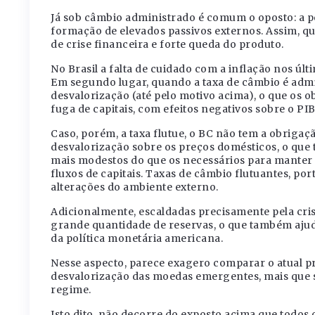
Já sob câmbio administrado é comum o oposto: a pe
formação de elevados passivos externos. Assim, q
de crise financeira e forte queda do produto.
No Brasil a falta de cuidado com a inflação nos últ
Em segundo lugar, quando a taxa de câmbio é admi
desvalorização (até pelo motivo acima), o que os o
fuga de capitais, com efeitos negativos sobre o PIB
Caso, porém, a taxa flutue, o BC não tem a obriga
desvalorização sobre os preços domésticos, o que
mais modestos do que os necessários para mante
fluxos de capitais. Taxas de câmbio flutuantes, po
alterações do ambiente externo.
Adicionalmente, escaldadas precisamente pela c
grande quantidade de reservas, o que também ajud
da política monetária americana.
Nesse aspecto, parece exagero comparar o atual pr
desvalorização das moedas emergentes, mais que si
regime.
Isto dito, não decorre do exposto acima que todo