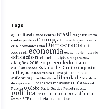
Tags
Brasil
ajuste fiscal
Banco Central
carga tributária
Corrupção
contas públicas
Crise do coronavírus
Democracia
Dilma
crise econômica
Cuba
economia
Rousseff
economia de mercado
educação
Eficiência
eleições
eleições 2014
empreendedorismo
eleições 2018
Estado de Direito
impostos
estadao
Estado
inflação
Instituto
Inovação
Infraestrutura
liberdade
Millenium
Juros
liberdade
liberalismo
Lula
Liberdades Individuais
Merval
de expressão
O Globo
PIB
Pereira
Paulo Guedes
Petrobras
politica
reforma da previdência
PT
STF
tecnologia
Transparência
startup