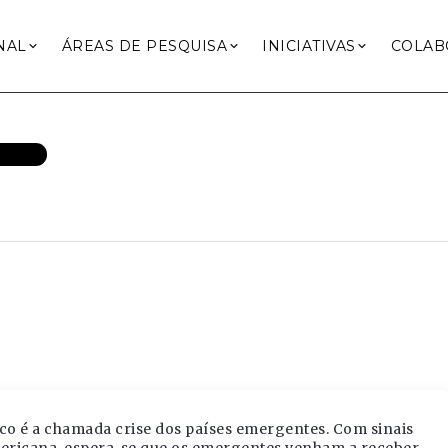
NAL
ÁREAS DE PESQUISA
INICIATIVAS
COLAB
ENTES
o é a chamada crise dos países emergentes. Com sinais
ericana, espera-se que os emergentes venham a receber