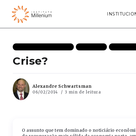
INSTITUCIO
ECONOMIA DE MERCADO
EFICIÊNCIA
MAIS REC
Crise?
Alexandre Schwartsman
06/02/2014
3 min de leitura
O assunto que tem dominado o noticiário econômic
de recuperação mais sólida da economia norte-am