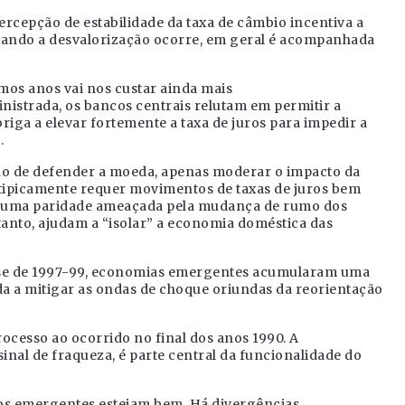
rcepção de estabilidade da taxa de câmbio incentiva a
uando a desvalorização ocorre, em geral é acompanhada
imos anos vai nos custar ainda mais
nistrada, os bancos centrais relutam em permitir a
briga a elevar fortemente a taxa de juros para impedir a
.
ção de defender a moeda, apenas moderar o impacto da
 tipicamente requer movimentos de taxas de juros bem
r uma paridade ameaçada pela mudança de rumo dos
rtanto, ajudam a “isolar” a economia doméstica das
rise de 1997-99, economias emergentes acumularam uma
a a mitigar as ondas de choque oriundas da reorientação
ocesso ao ocorrido no final dos anos 1990. A
nal de fraqueza, é parte central da funcionalidade do
s os emergentes estejam bem. Há divergências