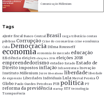
Comunicação Millenium
Tags
Brasil
ajuste fiscal
Banco Central
contas
carga tributária
Corrupção
públicas
Crise do coronavírus
crise econômica
Democracia
Dilma Rousseff
Cuba
economia
educação
economia de mercado
eleições 2018
Eficiência
eleições
eleições 2014
empreendedorismo
Estado de
estadao
Estado
Direito
inflação
impostos
Inovação
Infraestrutura
liberdade
Instituto Millenium
Juros
liberdade
liberalismo
Lula
O
Liberdades Individuais
Merval Pereira
de expressão
politica
Globo
PIB
Paulo Guedes
Petrobras
PT
reforma da previdência
STF
tecnologia
startup
Transparência