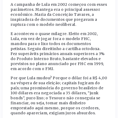
A campanha de Lula em 2002 começou com esses
parâmetros. Mantega era o principal assessor
econômico. Maria da Conceição Tavares, a
inspiradora de documentos que pregavam a
ruptura com o modelo neoliberal.
E aconteceu o quase milagre. Eleito em 2002,
Lula, em vez de jogar fora o modelo FHC,
mandou para o lixo todos os documentos
petistas. Seguiu direitinho a cartilha ortodoxa.
Fez superávits primários anuais superiores a 3%
do Produto Interno Bruto, bastante elevados e
previstos no plano anunciado por FHC em 1999,
em acordo com o FMI.
Por que Lula mudou? Porque o dólar foi a R$ 4,00
na véspera de sua eleição; capitais fugiram do
país; uma promissória do governo brasileiro de
100 dólares era negociada a 35 dólares, “junk
bonds”, puro lixo; o Tesouro não conseguia se
financiar, ou seja, tomar mais dinheiro
emprestado aqui mesmo, porque os credores,
quando apareciam, exigiam juros absurdos.