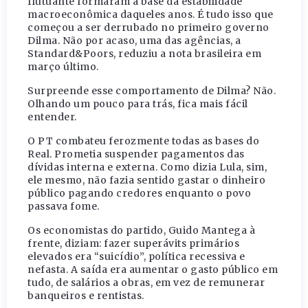
flutuante formaram a base da estabilidade
macroeconômica daqueles anos. É tudo isso que
começou a ser derrubado no primeiro governo
Dilma. Não por acaso, uma das agências, a
Standard&Poors, reduziu a nota brasileira em
março último.
Surpreende esse comportamento de Dilma? Não.
Olhando um pouco para trás, fica mais fácil
entender.
O PT combateu ferozmente todas as bases do
Real. Prometia suspender pagamentos das
dívidas interna e externa. Como dizia Lula, sim,
ele mesmo, não fazia sentido gastar o dinheiro
público pagando credores enquanto o povo
passava fome.
Os economistas do partido, Guido Mantega à
frente, diziam: fazer superávits primários
elevados era “suicídio”, política recessiva e
nefasta. A saída era aumentar o gasto público em
tudo, de salários a obras, em vez de remunerar
banqueiros e rentistas.