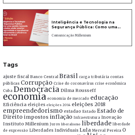
Inteligência e Tecnologia na
Segurança Pública: Como uma...
Comunicação Millenium
Tags
Brasil
ajuste fiscal
Banco Central
contas
carga tributária
Corrupção
públicas
Crise do coronavírus
crise econômica
Democracia
Dilma Rousseff
Cuba
economia
educação
economia de mercado
eleições 2018
Eficiência
eleições
eleições 2014
empreendedorismo
Estado de
estadao
Estado
Direito
inflação
impostos
Inovação
Infraestrutura
liberdade
Instituto Millenium
Juros
liberdade
liberalismo
Lula
O
Liberdades Individuais
Merval Pereira
de expressão