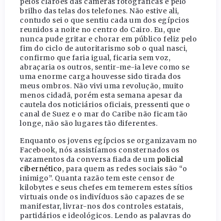
pelos clarões das câmeras fotográficas e pelo
brilho das telas dos telefones. Não estive ali,
contudo sei o que sentiu cada um dos egípcios
reunidos a noite no centro do Cairo. Eu, que
nunca pude gritar e chorar em público feliz pelo
fim do ciclo de autoritarismo sob o qual nasci,
confirmo que faria igual, ficaria sem voz,
abraçaria os outros, sentir-me-ia leve como se
uma enorme carga houvesse sido tirada dos
meus ombros. Não vivi uma revolução, muito
menos cidadã, porém esta semana apesar da
cautela dos noticiários oficiais, pressenti que o
canal de Suez e o mar do Caribe não ficam tão
longe, não são lugares tão diferentes.
Enquanto os jovens egípcios se organizavam no
Facebook, nós assistíamos consternados os
vazamentos da conversa fiada de um
policial
cibernético
, para quem as redes sociais são “o
inimigo”. Quanta razão tem este censor de
kilobytes e seus chefes em temerem estes sítios
virtuais onde os indivíduos são capazes de se
manifestar, livrar-nos dos controles estatais,
partidários e ideológicos. Lendo as palavras do