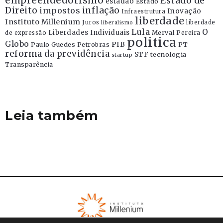
empreendedorismo
Estado de
estadao
Estado
Direito
inflação
impostos
Inovação
Infraestrutura
liberdade
Instituto Millenium
Juros
liberdade
liberalismo
Lula
O
Liberdades Individuais
Merval Pereira
de expressão
politica
Globo
PIB
Paulo Guedes
Petrobras
PT
reforma da previdência
STF
tecnologia
startup
Transparência
Leia também