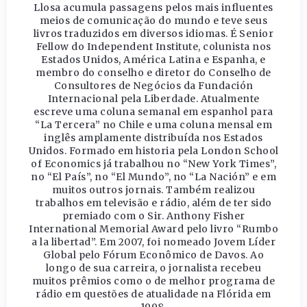
Llosa acumula passagens pelos mais influentes
meios de comunicação do mundo e teve seus
livros traduzidos em diversos idiomas. É Senior
Fellow do Independent Institute, colunista nos
Estados Unidos, América Latina e Espanha, e
membro do conselho e diretor do Conselho de
Consultores de Negócios da Fundación
Internacional pela Liberdade. Atualmente
escreve uma coluna semanal em espanhol para
“La Tercera” no Chile e uma coluna mensal em
inglês amplamente distribuída nos Estados
Unidos. Formado em historia pela London School
of Economics já trabalhou no “New York Times”,
no “El País”, no “El Mundo”, no “La Nación” e em
muitos outros jornais. Também realizou
trabalhos em televisão e rádio, além de ter sido
premiado com o Sir. Anthony Fisher
International Memorial Award pelo livro “Rumbo
a la libertad”. Em 2007, foi nomeado Jovem Líder
Global pelo Fórum Econômico de Davos. Ao
longo de sua carreira, o jornalista recebeu
muitos prêmios como o de melhor programa de
rádio em questões de atualidade na Flórida em
1998.