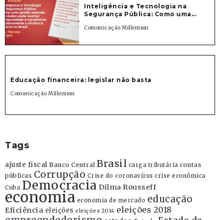
Inteligência e Tecnologia na
Segurança Pública: Como uma...
Comunicação Millenium
Educação financeira: legislar não basta
Comunicação Millenium
Tags
Brasil
ajuste fiscal
Banco Central
contas
carga tributária
Corrupção
públicas
Crise do coronavírus
crise econômica
Democracia
Dilma Rousseff
Cuba
economia
educação
economia de mercado
eleições 2018
Eficiência
eleições
eleições 2014