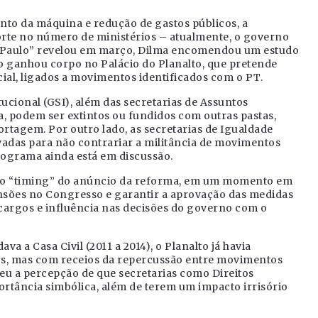
nto da máquina e redução de gastos públicos, a
corte no número de ministérios – atualmente, o governo
. Paulo” revelou em março, Dilma encomendou um estudo
ão ganhou corpo no Palácio do Planalto, que pretende
ial, ligados a movimentos identificados com o PT.
ucional (GSI), além das secretarias de Assuntos
, podem ser extintos ou fundidos com outras pastas,
rtagem. Por outro lado, as secretarias de Igualdade
vadas para não contrariar a militância de movimentos
nograma ainda está em discussão.
re o “timing” do anúncio da reforma, em um momento em
tensões no Congresso e garantir a aprovação das medidas
m cargos e influência nas decisões do governo com o
 a Casa Civil (2011 a 2014), o Planalto já havia
s, mas com receios da repercussão entre movimentos
eceu a percepção de que secretarias como Direitos
tância simbólica, além de terem um impacto irrisório