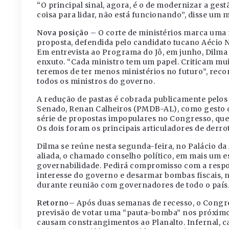
“O principal sinal, agora, é o de modernizar a ge
coisa para lidar, não está funcionando”, disse um 
Nova posição
– O corte de ministérios marca uma 
proposta, defendida pelo candidato tucano Aécio 
Em entrevista ao Programa do Jô, em junho, Dilma 
enxuto. “Cada ministro tem um papel. Criticam mu
teremos de ter menos ministérios no futuro”, reco
todos os ministros do governo.
A redução de pastas é cobrada publicamente pelo
Senado, Renan Calheiros (PMDB-AL), como gesto 
série de propostas impopulares no Congresso, que
Os dois foram os principais articuladores de derro
Dilma se reúne nesta segunda-feira, no Palácio da 
aliada, o chamado conselho político, em mais um e
governabilidade. Pedirá compromisso com a respon
interesse do governo e desarmar bombas fiscais, 
durante reunião com governadores de todo o país
Retorno
– Após duas semanas de recesso, o Congre
previsão de votar uma “pauta-bomba” nos próximo
causam constrangimentos ao Planalto. Infernal, ca