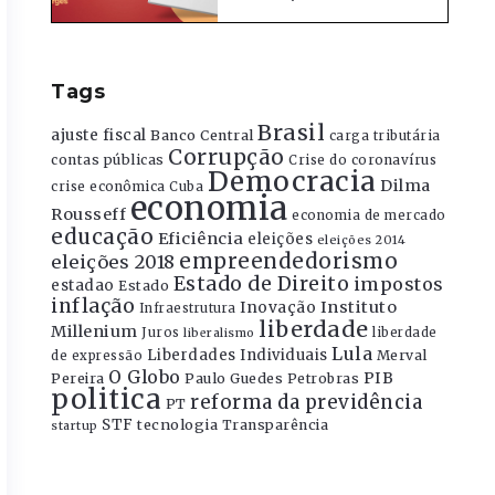
Tags
Brasil
ajuste fiscal
Banco Central
carga tributária
Corrupção
contas públicas
Crise do coronavírus
Democracia
Dilma
crise econômica
Cuba
economia
Rousseff
economia de mercado
educação
Eficiência
eleições
eleições 2014
empreendedorismo
eleições 2018
Estado de Direito
impostos
estadao
Estado
inflação
Instituto
Inovação
Infraestrutura
liberdade
Millenium
Juros
liberdade
liberalismo
Lula
Liberdades Individuais
Merval
de expressão
O Globo
PIB
Pereira
Paulo Guedes
Petrobras
politica
reforma da previdência
PT
STF
tecnologia
Transparência
startup