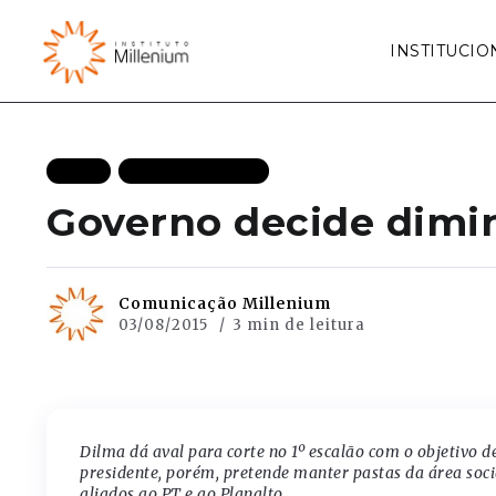
INSTITUCIO
BLOG
MAIS RECENTES
Governo decide dimin
Comunicação Millenium
03/08/2015
3 min de leitura
Dilma dá aval para corte no 1º escalão com o objetivo 
presidente, porém, pretende manter pastas da área soc
aliados ao PT e ao Planalto