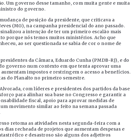
stão. Um governo desse tamanho, com muita gente e muita
ministro do governo.
mudança de posição da presidente, que criticava a
Neves (MG), na campanha presidencial do ano passado.
sinalizou a intenção de ter um primeiro escalão mais
ito porque nós temos muitos ministérios. Acho que
nheceu, ao ser questionada se sabia de cor o nome de
s presidentes da Câmara, Eduardo Cunha (PMDB-RJ), e do
do governo num contexto em que tenta aprovar uma
 aumentam impostos e restringem o acesso a benefícios.
tas do Planalto no primeiro semestre.
Alvorada, com líderes e presidentes dos partidos da base
sforço para alinhar sua base no Congresso e garantir a
sabilidade fiscal, apoio para aprovar medidas de
num movimento similar ao feito na semana passada
.
sso retoma as atividades nesta segunda-feira com a
s dias recheada de projetos que aumentam despesas e
tastrófico e desastroso são alguns dos adjetivos