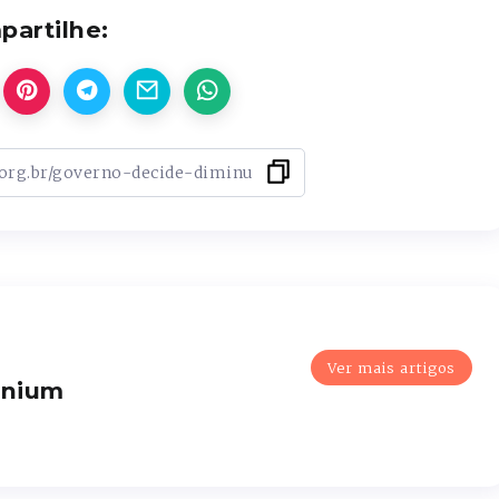
artilhe:
Ver mais artigos
enium