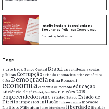
Inteligência e Tecnologia na
Segurança Pública: Como uma...
Comunicação Millenium
Tags
Brasil
ajuste fiscal
Banco Central
contas
carga tributária
Corrupção
públicas
Crise do coronavírus
crise econômica
Democracia
Dilma Rousseff
Cuba
economia
educação
economia de mercado
eleições 2018
Eficiência
eleições
eleições 2014
empreendedorismo
Estado de
estadao
Estado
Direito
inflação
impostos
Inovação
Infraestrutura
liberdade
Instituto Millenium
Juros
liberdade
liberalismo