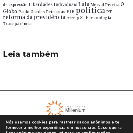
Lula
O
Liberdades Individuais
Merval Pereira
de expressão
politica
Globo
PIB
Paulo Guedes
Petrobras
PT
reforma da previdência
STF
tecnologia
startup
Transparência
Leia também
Nós usamos cookies para rastrear dados anônimos e te
fornecer a melhor experiência em nosso site. Caso queira
ficar anônimo nos dados, vá para as
configurações
.