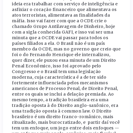
ideia era trabalhar com serviço de inteligência e
asfixiar o coração financeiro que alimentava os
atos terroristas, alimentava as finalidades da
máfia. Isso vai fazer com que a OCDE crie o
chamado Grupo Antilavagem de Dinheiro, hoje
com a sigla conhecida GAFI, e isso vai ser uma
minuta que a OCDE vai passar para todos os
países filiados a ela. O Brasil não é um país
membro da OCDE, mas no governo que creio que
foi o do Fernando Henrique ele internalizou,
quer dizer, ele puxou essa minuta de um Direito
Penal Econômico, isso foi aprovado pelo
Congresso e o Brasil tem uma legislação
moderna, cuja característica é a de ter sido
fortemente influenciada pelos mecanismos
americanos de Processo Penal, de Direito Penal,
entre os quais se inclui a delação premiada. Ao
mesmo tempo, a tradição brasileira era uma
tradição oposta à do Direito anglo-saxônico, era
uma tradição oposta à
common law
. O Direito
brasileiro é um direito franco-românico, mais
ritualizado, mais burocratizado, e partir daí você
tem um enfoque, um jogo entre dois enfoques —