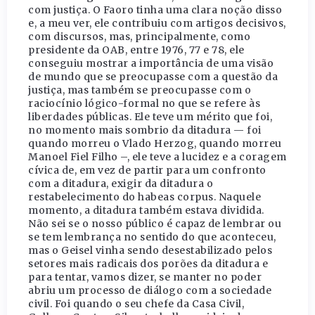
com justiça. O Faoro tinha uma clara noção disso
e, a meu ver, ele contribuiu com artigos decisivos,
com discursos, mas, principalmente, como
presidente da OAB, entre 1976, 77 e 78, ele
conseguiu mostrar a importância de uma visão
de mundo que se preocupasse com a questão da
justiça, mas também se preocupasse com o
raciocínio lógico-formal no que se refere às
liberdades públicas. Ele teve um mérito que foi,
no momento mais sombrio da ditadura — foi
quando morreu o Vlado Herzog, quando morreu
Manoel Fiel Filho –, ele teve a lucidez e a coragem
cívica de, em vez de partir para um confronto
com a ditadura, exigir da ditadura o
restabelecimento do habeas corpus. Naquele
momento, a ditadura também estava dividida.
Não sei se o nosso público é capaz de lembrar ou
se tem lembrança no sentido do que aconteceu,
mas o Geisel vinha sendo desestabilizado pelos
setores mais radicais dos porões da ditadura e
para tentar, vamos dizer, se manter no poder
abriu um processo de diálogo com a sociedade
civil. Foi quando o seu chefe da Casa Civil,