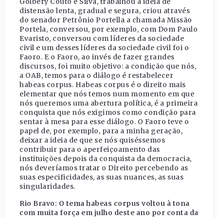
Golbery Couto e Silva, trabalhou a ideia de
distensão lenta, gradual e segura, criou através
do senador Petrônio Portella a chamada Missão
Portela, conversou, por exemplo, com Dom Paulo
Evaristo, conversou com líderes da sociedade
civil e um desses líderes da sociedade civil foi o
Faoro. E o Faoro, ao invés de fazer grandes
discursos, foi muito objetivo: a condição que nós,
a OAB, temos para o diálogo é restabelecer
habeas corpus. Habeas corpus é o direito mais
elementar que nós temos num momento em que
nós queremos uma abertura política, é a primeira
conquista que nós exigimos como condição para
sentar à mesa para esse diálogo. O Faoro teve o
papel de, por exemplo, para a minha geração,
deixar a ideia de que se nós quiséssemos
contribuir para o aperfeiçoamento das
instituições depois da conquista da democracia,
nós deveríamos tratar o Direito percebendo as
suas especificidades, as suas nuances, as suas
singularidades.
Rio Bravo: O tema habeas corpus voltou à tona
com muita força em julho deste ano por conta da