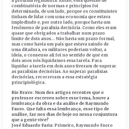
a próxima legislatura. Então, essa questão de
combinatória de normas e princípios foi
determinada, de um lado, porque os constituintes
tinham de lidar com uma economia que estava
implodindo e, por outro lado, porque havia um
fenômeno de paralisia decisória. Como eles eram
quase que obrigados a trabalhar num prazo
limite de dois anos… Não havia um prazo formal,
mas como havia um país que estava saindo de
uma ditadura, os militares poderiam voltar, a
ideia, o consenso ali foi no sentido de que em
dois anos nós liquidamos essa tarefa. Para
liquidar a tarefa em dois anos tiveram de superar
as paralisias decisórias. Ao superar paralisias
decisórias, recorreram a essa estratégia
principiológica.
Rio Bravo: Num dos artigos recentes que o
professor escreveu sobre esse tema, houve a
lembrança da obra e da análise de Raymundo
Faoro. Que falta essa lembrança, esse tipo de
análise, faz nos dias de hoje ou nessa conjuntura
que a gente vive?
José Eduardo Faria:
Primeiro, Raymundo Faoro