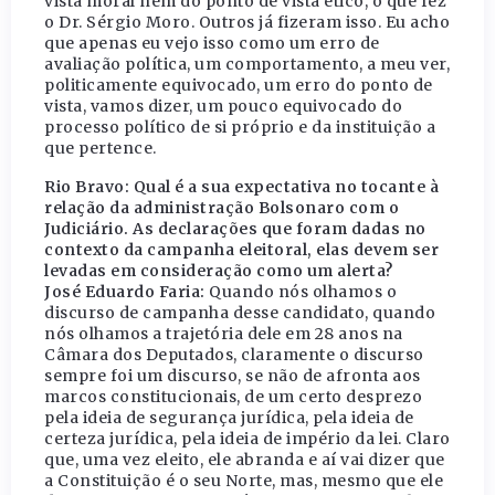
vista moral nem do ponto de vista ético, o que fez
o Dr. Sérgio Moro. Outros já fizeram isso. Eu acho
que apenas eu vejo isso como um erro de
avaliação política, um comportamento, a meu ver,
politicamente equivocado, um erro do ponto de
vista, vamos dizer, um pouco equivocado do
processo político de si próprio e da instituição a
que pertence.
Rio Bravo: Qual é a sua expectativa no tocante à
relação da administração Bolsonaro com o
Judiciário. As declarações que foram dadas no
contexto da campanha eleitoral, elas devem ser
levadas em consideração como um alerta?
José Eduardo Faria:
Quando nós olhamos o
discurso de campanha desse candidato, quando
nós olhamos a trajetória dele em 28 anos na
Câmara dos Deputados, claramente o discurso
sempre foi um discurso, se não de afronta aos
marcos constitucionais, de um certo desprezo
pela ideia de segurança jurídica, pela ideia de
certeza jurídica, pela ideia de império da lei. Claro
que, uma vez eleito, ele abranda e aí vai dizer que
a Constituição é o seu Norte, mas, mesmo que ele