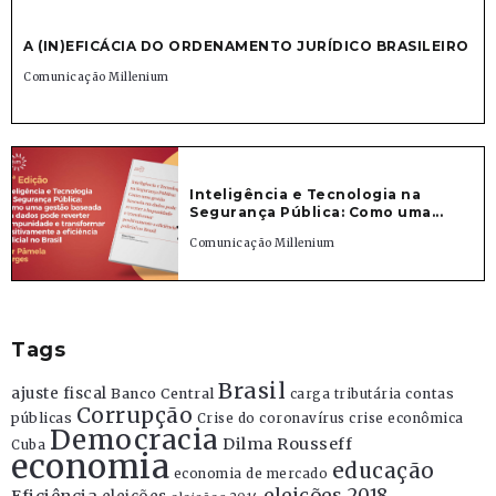
A (IN)EFICÁCIA DO ORDENAMENTO JURÍDICO BRASILEIRO
Comunicação Millenium
Inteligência e Tecnologia na
Segurança Pública: Como uma...
Comunicação Millenium
Tags
Brasil
ajuste fiscal
Banco Central
contas
carga tributária
Corrupção
públicas
Crise do coronavírus
crise econômica
Democracia
Dilma Rousseff
Cuba
economia
educação
economia de mercado
eleições 2018