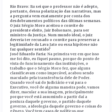
Rio Bravo: Eu sei que o professor não é adepto,
portanto, dessa polarização das narrativas, mas
a pergunta vem exatamente por conta dos
desdobramentos políticos das últimas semanas.
O juiz Sérgio Moro aceitou o convite do
presidente eleito, Jair Bolsonaro, para ser
ministro da Justiça. Num mundo ideal, o juiz
deveria ter recusado o convite para preservar a
legitimidade da Lava Jato ou essa hipótese não
faz qualquer sentido?
José Eduardo Faria:
Na primeira vez em que isso
me foi dito, eu fiquei pasmo, porque do ponto de
vista do funcionamento das instituições, o
trabalho que o Sérgio Moro fez, que alguns
classificavam como impecável, acabou sendo
maculado pela transferência dele de Poder.
Quando você sai do Judiciário e vai para o
Executivo, você de alguma maneira pode, vamos
dizer, macular a sua imagem, principalmente
porque você está assumindo a partir daí a
postura daquele governo, o partido daquele
governo, a ideologia daquele governo e coisas do
gênero. Você tem casos de políticos que