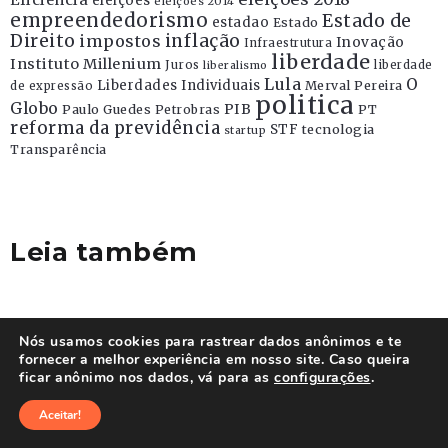
Eficiência
eleições
eleições 2014
empreendedorismo
Estado de
estadao
Estado
Direito
inflação
impostos
Inovação
Infraestrutura
liberdade
Instituto Millenium
Juros
liberdade
liberalismo
Lula
O
Liberdades Individuais
Merval Pereira
de expressão
politica
Globo
PIB
Paulo Guedes
Petrobras
PT
reforma da previdência
STF
tecnologia
startup
Transparência
Leia também
Nós usamos cookies para rastrear dados anônimos e te
fornecer a melhor experiência em nosso site. Caso queira
ficar anônimo nos dados, vá para as
configurações
.
Aceitar!