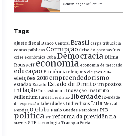
Comunicação Millenium
Tags
Brasil
ajuste fiscal
Banco Central
carga tributária
Corrupção
contas públicas
Crise do coronavírus
Democracia
Dilma
crise econômica
Cuba
economia
Rousseff
economia de mercado
educação
Eficiência
eleições
eleições 2014
empreendedorismo
eleições 2018
Estado de Direito
impostos
estadao
Estado
inflação
Instituto
Inovação
Infraestrutura
liberdade
Millenium
Juros
liberdade
liberalismo
Lula
Liberdades Individuais
Merval
de expressão
O Globo
PIB
Pereira
Paulo Guedes
Petrobras
politica
reforma da previdência
PT
STF
tecnologia
Transparência
startup