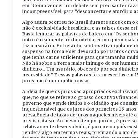
em “Como vencer um debate sem precisar ter razão”
incompreensível, para “desconcertar e aturdir o a
Algo assim ocorreu no Brasil durante anos com o de
não é exclusividade brasileira, e as raízes dessa 
Basta lembrar as palavras de Lutero em “Os senhore
outro é realmente um homicida, como quem mata u
faz o usurário. Entretanto, senta-se tranquilament
suspenso na forca e ser devorado por tantos corv
que tenha carne suficiente para que tamanha multi
Não há sobre a Terra maior inimigo do ser human
dinheiro… Um usurário, obcecado por seu dinheiro
necessidade.” E essas palavras foram escritas em 1
juros não é monopólio nosso.
A ideia de que os juros são apropriados exclusivam
que, no que se refere ao grosso dos ativos financei
governo que vende títulos e o cidadão que constit
inquestionável que os juros dos primeiros 15 anos 
prevalência de taxas de juros naqueles níveis at
preciso atacar. Ao mesmo tempo, porém, é preciso 
relativamente desenvolvido, é porque no país exis
renderá algo em termos reais, premiando o ato de