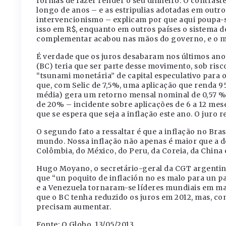
formas de fazer render o seu dinheiro. O contraste
longo de anos – e as estripulias adotadas em out
intervencionismo – explicam por que aqui poupa-s
isso em R$, enquanto em outros países o sistema d
complementar acabou nas mãos do governo, e o me
É verdade que os juros desabaram nos últimos ano
(BC) teria que ser parte desse movimento, sob risc
“tsunami monetária” de capital especulativo para o 
que, com Selic de 7,5%, uma aplicação que renda 95
média) gera um retorno mensal nominal de 0,57 %.
de 20% – incidente sobre aplicações de 6 a 12 me
que se espera que seja a inflação este ano. O juro r
O segundo fato a ressaltar é que a inflação no Br
mundo. Nossa inflação não apenas é maior que a do
Colômbia, do México, do Peru, da Coreia, da China e
Hugo Moyano, o secretário-geral da CGT argentin
que “un poquito de inflación no es malo para un pa
e a Venezuela tornaram-se líderes mundiais em maté
que o BC tenha reduzido os juros em 2012, mas, com
precisam aumentar.
Fonte: O Globo, 13/05/2013