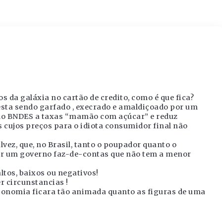
os da galáxia no cartão de credito, como é que fica?
sta sendo garfado , execrado e amaldiçoado por um
lo BNDES a taxas “mamão com açúcar” e reduz
cujos preços para o idiota consumidor final não
vez, que, no Brasil, tanto o poupador quanto o
r um governo faz-de-contas que não tem a menor
ltos, baixos ou negativos!
 circunstancias !
conomia ficara tão animada quanto as figuras de uma