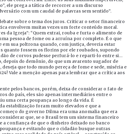
, ele prega a tática de recorrer a um discurso
dversário com um caudal de palavras sem sentido”.
bate sobre o tema dos juros. Criticar o setor financeiro
crítica envolvem muitas vezes um forte conteúdo moral.
s da Igreja”: “Quem extrai, rouba e furta o alimento de
ma pessoa de fome ou a arruína por completo. É o que
e em sua poltrona quando, com justiça, deveria estar
os quanto fossem os florins por ele roubados, supondo
dão de corvos pudesse perfurá-lo e reparti-lo entre si…
o, depois do demônio, do que um avarento sugador de
, deseja que todo mundo pereça de fome e sede, miséria e
524! Vale a menção apenas para lembrar que a crítica aos
ente pelos bancos, porém, deixa de considerar o fato de
ros do país, eles são apenas intermediários entre o
uiu uma certa poupança ao longo da vida. É
da estabilização foram muito elevados e que a
é o começo do governo Dilma era uma anomalia que era
considerar que, se o Brasil tem um sistema financeiro
te a confiança de que o dinheiro deixado no banco
 poupança e evitando que o cidadão busque outras