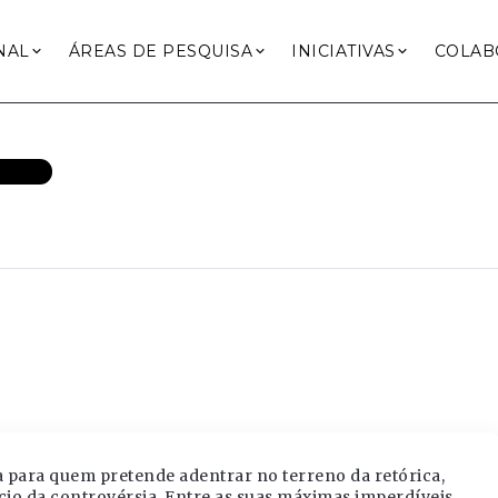
NAL
ÁREAS DE PESQUISA
INICIATIVAS
COLAB
ENTES
 para quem pretende adentrar no terreno da retórica,
ício da controvérsia. Entre as suas máximas imperdíveis,