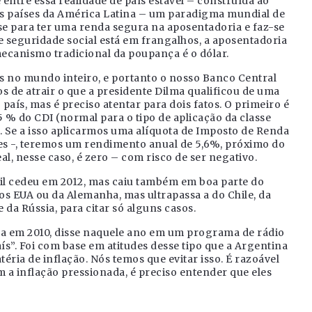
 entre essa realidade de país estável – construída ao
ros países da América Latina – um paradigma mundial de
e para ter uma renda segura na aposentadoria e faz-se
e seguridade social está em frangalhos, a aposentadoria
canismo tradicional da poupança é o dólar.
s no mundo inteiro, e portanto o nosso Banco Central
os de atrair o que a presidente Dilma qualificou de uma
país, mas é preciso atentar para dois fatos. O primeiro é
 % do CDI (normal para o tipo de aplicação da classe
 Se a isso aplicarmos uma alíquota de Imposto de Renda
ses -, teremos um rendimento anual de 5,6%, próximo do
eal, nesse caso, é zero – com risco de ser negativo.
asil cedeu em 2012, mas caiu também em boa parte do
s EUA ou da Alemanha, mas ultrapassa a do Chile, da
 da Rússia, para citar só alguns casos.
a em 2010, disse naquele ano em um programa de rádio
ís”. Foi com base em atitudes desse tipo que a Argentina
ria de inflação. Nós temos que evitar isso. É razoável
 a inflação pressionada, é preciso entender que eles