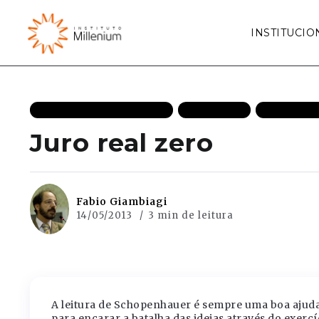
INSTITUCIO
ECONOMIA DE MERCADO
EFICIÊNCIA
MAIS REC
Juro real zero
Fabio Giambiagi
14/05/2013
3 min de leitura
A leitura de Schopenhauer é sempre uma boa ajuda
para encarar a batalha das ideias através do exerc