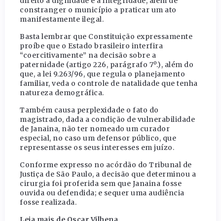
direito à dignidade e à integridade, além de
constranger o município a praticar um ato
manifestamente ilegal.
Basta lembrar que Constituição expressamente
proíbe que o Estado brasileiro interfira
“coercitivamente” na decisão sobre a
paternidade (artigo 226, parágrafo 7º.), além do
que, a lei 9.263/96, que regula o planejamento
familiar, veda o controle de natalidade que tenha
natureza demográfica.
Também causa perplexidade o fato do
magistrado, dada a condição de vulnerabilidade
de Janaina, não ter nomeado um curador
especial, no caso um defensor público, que
representasse os seus interesses em juízo.
Conforme expresso no acórdão do Tribunal de
Justiça de São Paulo, a decisão que determinou a
cirurgia foi proferida sem que Janaina fosse
ouvida ou defendida; e sequer uma audiência
fosse realizada.
Leia mais de Oscar Vilhena