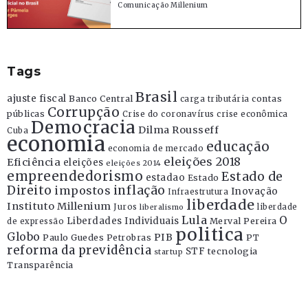
Comunicação Millenium
Tags
Brasil
ajuste fiscal
Banco Central
contas
carga tributária
Corrupção
públicas
Crise do coronavírus
crise econômica
Democracia
Dilma Rousseff
Cuba
economia
educação
economia de mercado
eleições 2018
Eficiência
eleições
eleições 2014
empreendedorismo
Estado de
estadao
Estado
Direito
inflação
impostos
Inovação
Infraestrutura
liberdade
Instituto Millenium
Juros
liberdade
liberalismo
Lula
O
Liberdades Individuais
Merval Pereira
de expressão
politica
Globo
PIB
Paulo Guedes
Petrobras
PT
reforma da previdência
STF
tecnologia
startup
Transparência