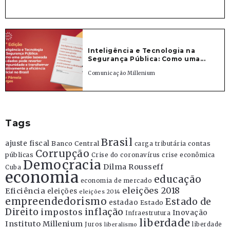
Inteligência e Tecnologia na
Segurança Pública: Como uma...
Comunicação Millenium
Tags
Brasil
ajuste fiscal
Banco Central
contas
carga tributária
Corrupção
públicas
Crise do coronavírus
crise econômica
Democracia
Dilma Rousseff
Cuba
economia
educação
economia de mercado
eleições 2018
Eficiência
eleições
eleições 2014
empreendedorismo
Estado de
estadao
Estado
Direito
inflação
impostos
Inovação
Infraestrutura
liberdade
Instituto Millenium
Juros
liberdade
liberalismo