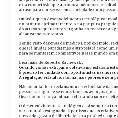
e da competição que aprimora métodos e resultado
atraso para conservarem a sociedade num passado 
Impedir que o desenvolvimento tecnológico invada
no próprio aprimoramento, seja por pura preguiç
do atraso sequer sente vergonha ao recorrer ao g
alcançar seus intentos.
Tenho visto dezenas de médicos, por exemplo, rec
que irá mudar paradigmas e atropelará como um r
para se manterem competitivos nesse mundo em 
Leia mais de Roberto Rachewsky:
Quando vamos extirpar o coletivismo estatista esta
É preciso ter cuidado com oportunistas nas horas
A regulação estatal nos torna mais pobres e sem p
Não adianta ficar reclamando da velocidade das m
pessoas se ligam e se conectam aos avanços que a 
ficar como criança mimada chorando sobre o leit
O desenvolvimento tecnológico está sempre a frent
ver o mundo estagnado. É por isso que os criativ
mercado gozam de liberdade para produzir o que a