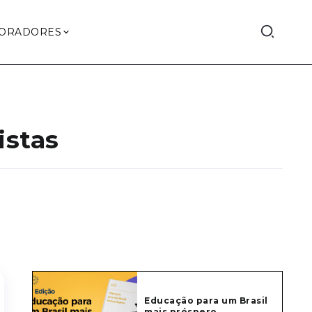
ORADORES
istas
Educação para um Brasil
mais próspero