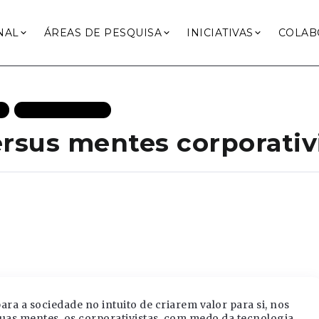
NAL
ÁREAS DE PESQUISA
INICIATIVAS
COLAB
S
MAIS RECENTES
rsus mentes corporativ
ra a sociedade no intuito de criarem valor para si, nos
as mentes, os corporativistas, com medo da tecnologia