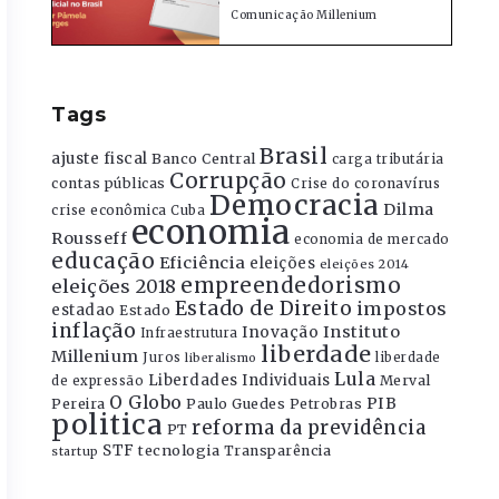
Comunicação Millenium
Tags
Brasil
ajuste fiscal
Banco Central
carga tributária
Corrupção
contas públicas
Crise do coronavírus
Democracia
Dilma
crise econômica
Cuba
economia
Rousseff
economia de mercado
educação
Eficiência
eleições
eleições 2014
empreendedorismo
eleições 2018
Estado de Direito
impostos
estadao
Estado
inflação
Instituto
Inovação
Infraestrutura
liberdade
Millenium
Juros
liberdade
liberalismo
Lula
Liberdades Individuais
Merval
de expressão
O Globo
PIB
Pereira
Paulo Guedes
Petrobras
politica
reforma da previdência
PT
STF
tecnologia
Transparência
startup