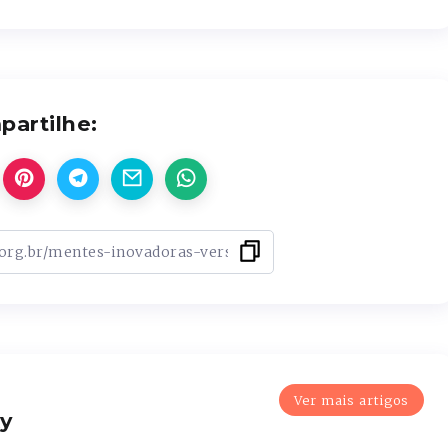
artilhe:
Ver mais artigos
y