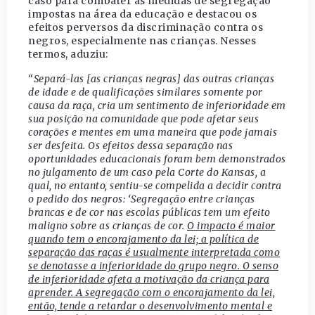
caso para combater as medidas de segregação
impostas na área da educação e destacou os
efeitos perversos da discriminação contra os
negros, especialmente nas crianças. Nesses
termos, aduziu:
“Separá-las [as crianças negras] das outras crianças
de idade e de qualificações similares somente por
causa da raça, cria um sentimento de inferioridade em
sua posição na comunidade que pode afetar seus
corações e mentes em uma maneira que pode jamais
ser desfeita. Os efeitos dessa separação nas
oportunidades educacionais foram bem demonstrados
no julgamento de um caso pela Corte do Kansas, a
qual, no entanto, sentiu-se compelida a decidir contra
o pedido dos negros: ‘Segregação entre crianças
brancas e de cor nas escolas públicas tem um efeito
maligno sobre as crianças de cor.
O impacto é maior
quando tem o encorajamento da lei; a política de
separação das raças é usualmente interpretada como
se denotasse a inferioridade do grupo negro. O senso
de inferioridade afeta a motivação da criança para
aprender. A segregação com o encorajamento da lei,
então, tende a retardar o desenvolvimento mental e