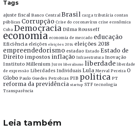
Tags
Brasil
ajuste fiscal
Banco Central
contas
carga tributária
Corrupção
públicas
Crise do coronavírus
crise econômica
Democracia
Dilma Rousseff
Cuba
economia
educação
economia de mercado
eleições 2018
Eficiência
eleições
eleições 2014
empreendedorismo
Estado de
estadao
Estado
Direito
inflação
impostos
Inovação
Infraestrutura
liberdade
Instituto Millenium
Juros
liberdade
liberalismo
Lula
O
Liberdades Individuais
Merval Pereira
de expressão
politica
Globo
PIB
Paulo Guedes
Petrobras
PT
reforma da previdência
STF
tecnologia
startup
Transparência
Leia também