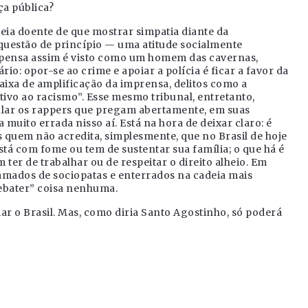
ça pública?
eia doente de que mostrar simpatia diante da
 questão de princípio — uma atitude socialmente
 pensa assim é visto como um homem das cavernas,
io: opor-se ao crime e apoiar a polícia é ficar a favor da
aixa de amplificação da imprensa, delitos como a
tivo ao racismo”. Esse mesmo tribunal, entretanto,
lar os rappers que pregam abertamente, em suas
 muito errada nisso aí. Está na hora de deixar claro: é
is quem não acredita, simplesmente, que no Brasil de hoje
tá com fome ou tem de sustentar sua família; o que há é
 ter de trabalhar ou de respeitar o direito alheio. Em
mados de sociopatas e enterrados na cadeia mais
ebater” coisa nenhuma.
iar o Brasil. Mas, como diria Santo Agostinho, só poderá