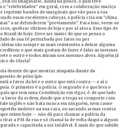
real ou imaginário. Ainda há pouco, o país teve
is e “celebridades” em geral, com a colaboração maciça
or reprimir bandos de marginais que vão para a rua
gundo essas excelentes cabeças, a polícia cria um “clima
istas” a se defenderem “previamente”. Para isso, veem-se
ros, quebrar vitrines de loja e por aí afora. Esse tipo de
o Brasil de hoje. Deve ser maior do que se pensa o
ade de sua fé perturbada por fatos ou por
ideias são sempre as mais resistentes a deixar alguma
 acreditem: o que mais gostam de fazer é falar as mesmas
pete o outro e todos atiram nos mesmos alvos. Alguém já
nico do Olaria?
eia doente de que mostrar simpatia diante da
 questão de princípio
stá a favor da lei e o outro que está contra — e aí o
poia. O primeiro é a polícia. O segundo é o que leva o
país que tem uma Constituição em vigor, é: de que lado
se a favor da ordem, desde que a tropa se comporte com
a, fale inglês e não bata nunca em ninguém, nem cause
quetéis molotov na sua cara, ou sacando armas contra
ra que existe hoje — não dá para chamar a polícia da
u tirar a PM da rua e só chamá-la de volta daqui a alguns
parada e capacitada a ser infalível. É mais do que sabido