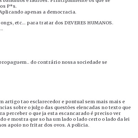
bandidos e ladrões. Principalmente os que se
os P*s.
 Aplicando apenas a democracia.
, ongs, etc… para tratar dos DEVERES HUMANOS.
o…
 propaguem.. do contrário nossa sociedade se
 artigo tao esclarecedor e pontual sem mais mais e
ncias sobre o julgo das questões elencadas no texto que
 perceber o que ja esta escancarado é preciso ver
o e mostra que so ha um lado o lado certo o lado da lei
s apoio no fritar dos ovos. A policia.