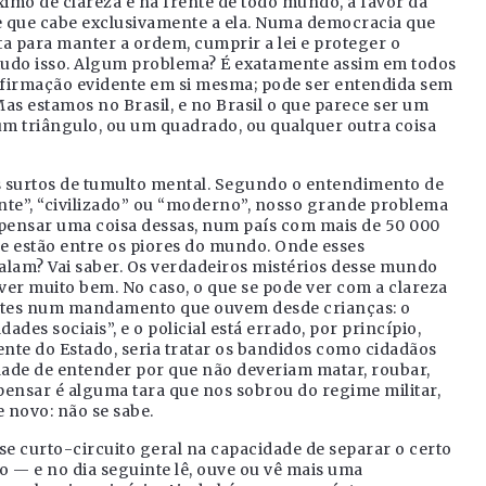
imo de clareza e na frente de todo mundo, a favor da
a de que cabe exclusivamente a ela. Numa democracia que
uta para manter a ordem, cumprir a lei e proteger o
 tudo isso. Algum problema? É exatamente assim em todos
 afirmação evidente em si mesma; pode ser entendida sem
as estamos no Brasil, e no Brasil o que parece ser um
um triângulo, ou um quadrado, ou qualquer outra coisa
 surtos de tumulto mental. Segundo o entendimento de
ante”, “civilizado” ou “moderno”, nosso grande problema
o pensar uma coisa dessas, num país com mais de 50 000
ue estão entre os piores do mundo. Onde esses
alam? Vai saber. Os verdadeiros mistérios desse mundo
 ver muito bem. No caso, o que se pode ver com a clareza
entes num mandamento que ouvem desde crianças: o
des sociais”, e o policial está errado, por princípio,
ente do Estado, seria tratar os bandidos como cidadãos
ade de entender por que não deveriam matar, roubar,
e pensar é alguma tara que nos sobrou do regime militar,
 novo: não se sabe.
se curto-circuito geral na capacidade de separar o certo
do — e no dia seguinte lê, ouve ou vê mais uma