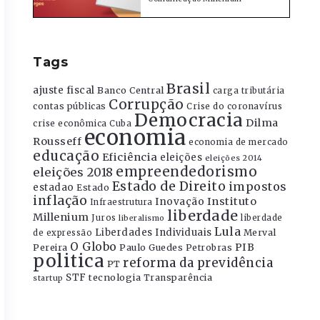
Tags
Brasil
ajuste fiscal
Banco Central
carga tributária
Corrupção
contas públicas
Crise do coronavírus
Democracia
Dilma
crise econômica
Cuba
economia
Rousseff
economia de mercado
educação
Eficiência
eleições
eleições 2014
empreendedorismo
eleições 2018
Estado de Direito
impostos
estadao
Estado
inflação
Instituto
Inovação
Infraestrutura
liberdade
Millenium
Juros
liberdade
liberalismo
Lula
Liberdades Individuais
Merval
de expressão
O Globo
PIB
Pereira
Paulo Guedes
Petrobras
politica
reforma da previdência
PT
STF
tecnologia
Transparência
startup