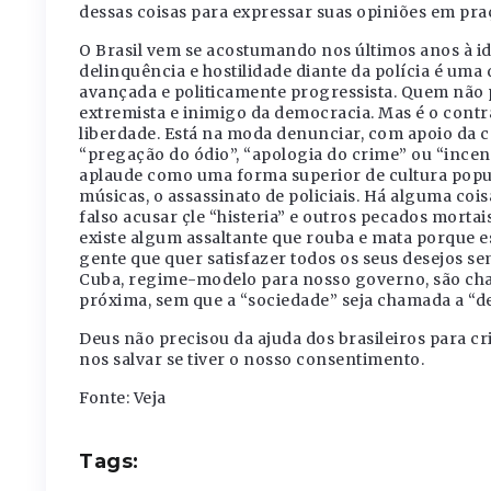
dessas coisas para expressar suas opiniões em pra
O Brasil vem se acostumando nos últimos anos à id
delinquência e hostilidade diante da polícia é uma
avançada e politicamente progressista. Quem não
extremista e inimigo da democracia. Mas é o contrár
liberdade. Está na moda denunciar, com apoio da c
“pregação do ódio”, “apologia do crime” ou “incen
aplaude como uma forma superior de cultura popu
músicas, o assassinato de policiais. Há alguma coisa
falso acusar çle “histeria” e outros pecados morta
existe algum assaltante que rouba e mata porque es
gente que quer satisfazer todos os seus desejos sem
Cuba, regime-modelo para nosso governo, são cha
próxima, sem que a “sociedade” seja chamada a “d
Deus não precisou da ajuda dos brasileiros para cr
nos salvar se tiver o nosso consentimento.
Fonte: Veja
Tags: