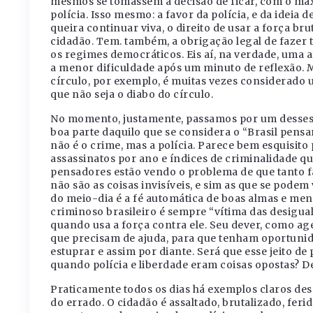
mesmos se tomassem a decisão de ficar, com o máx
polícia. Isso mesmo: a favor da polícia, e da idei
queira continuar viva, o direito de usar a força br
cidadão. Tem. também, a obrigação legal de fazer
os regimes democráticos. Eis aí, na verdade, uma
a menor dificuldade após um minuto de reflexão. M
círculo, por exemplo, é muitas vezes considerado 
que não seja o diabo do círculo.
No momento, justamente, passamos por um desses
boa parte daquilo que se considera o “Brasil pens
não é o crime, mas a polícia. Parece bem esquisit
assassinatos por ano e índices de criminalidade q
pensadores estão vendo o problema de que tanto f
não são as coisas invisíveis, e sim as que se podem
do meio-dia é a fé automática de boas almas e m
criminoso brasileiro é sempre “vítima das desigualda
quando usa a força contra ele. Seu dever, como ag
que precisam de ajuda, para que tenham oportunid
estuprar e assim por diante. Será que esse jeito d
quando polícia e liberdade eram coisas opostas? De
Praticamente todos os dias há exemplos claros des
do errado. O cidadão é assaltado, brutalizado, feri