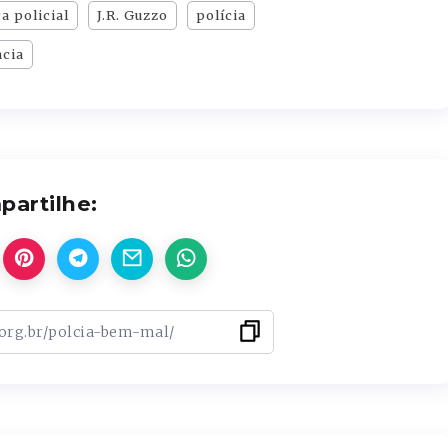
a policial
J.R. Guzzo
polícia
ncia
artilhe: