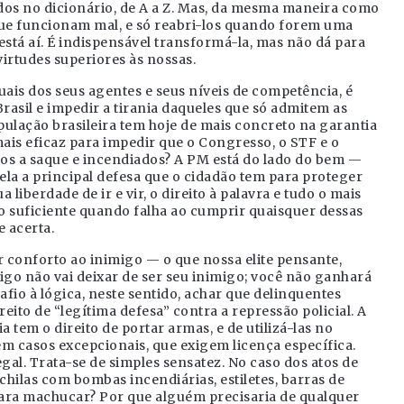
rados no dicionário, de A a Z. Mas, da mesma maneira como
 que funcionam mal, e só reabri-los quando forem uma
stá aí. É indispensável transformá-la, mas não dá para
virtudes superiores às nossas.
duais dos seus agentes e seus níveis de competência, é
asil e impedir a tirania daqueles que só admitem as
opulação brasileira tem hoje de mais concreto na garantia
ais eficaz para impedir que o Congresso, o STF e o
dos a saque e incendiados? A PM está do lado do bem —
ela a principal defesa que o cidadão tem para proteger
a liberdade de ir e vir, o direito à palavra e tudo o mais
ra o suficiente quando falha ao cumprir quaisquer dessas
e acerta.
r conforto ao inimigo — o que nossa elite pensante,
igo não vai deixar de ser seu inimigo; você não ganhará
fio à lógica, neste sentido, achar que delinquentes
eito de “legítima defesa” contra a repressão policial. A
cia tem o direito de portar armas, e de utilizá-las no
m casos excepcionais, que exigem licença específica.
egal. Trata-se de simples sensatez. No caso dos atos de
chilas com bombas incendiárias, estiletes, barras de
ara machucar? Por que alguém precisaria de qualquer