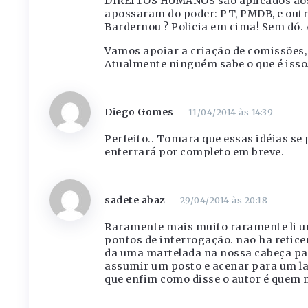
DIREITOS HUMANOS são aplicados aos 
apossaram do poder: PT, PMDB, e outr
Bardernou ? Policia em cima! Sem dó.
Vamos apoiar a criação de comissões
Atualmente ninguém sabe o que é iss
Diego Gomes
11/04/2014 às 14:39
Perfeito.. Tomara que essas idéias se
enterrará por completo em breve.
sadete abaz
29/04/2014 às 20:18
Raramente mais muito raramente li um
pontos de interrogação. nao ha retice
da uma martelada na nossa cabeça para
assumir um posto e acenar para um lad
que enfim como disse o autor é quem no