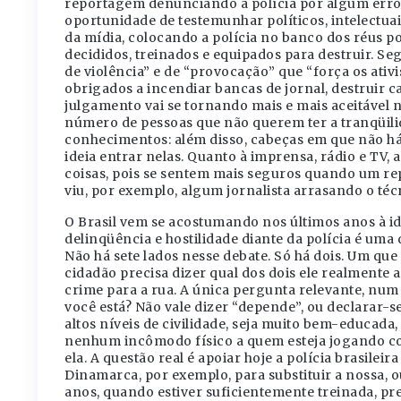
reportagem denunciando a polícia por algum erro, 
oportunidade de testemunhar políticos, intelectua
da mídia, colocando a polícia no banco dos réus p
decididos, treinados e equipados para destruir. Se
de violência” e de “provocação” que “força os ativ
obrigados a incendiar bancas de jornal, destruir car
julgamento vai se tornando mais e mais aceitável n
número de pessoas que não querem ter a tranqüilid
conhecimentos: além disso, cabeças em que não há 
ideia entrar nelas. Quanto à imprensa, rádio e TV,
coisas, pois se sentem mais seguros quando um re
viu, por exemplo, algum jornalista arrasando o téc
O Brasil vem se acostumando nos últimos anos à id
delinqüência e hostilidade diante da polícia é uma
Não há sete lados nesse debate. Só há dois. Um que e
cidadão precisa dizer qual dos dois ele realmente a
crime para a rua. A única pergunta relevante, num 
você está? Não vale dizer “depende”, ou declarar-
altos níveis de civilidade, seja muito bem-educad
nenhum incômodo físico a quem esteja jogando co
ela. A questão real é apoiar hoje a polícia brasilei
Dinamarca, por exemplo, para substituir a nossa, o
anos, quando estiver suficientemente treinada, pre