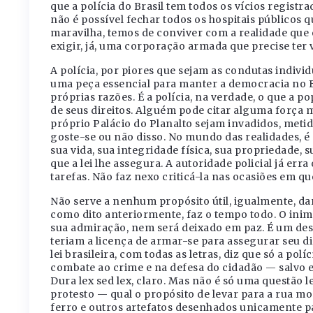
que a polícia do Brasil tem todos os vícios regist
não é possível fechar todos os hospitais públicos
maravilha, temos de conviver com a realidade que e
exigir, já, uma corporação armada que precise ter 
A polícia, por piores que sejam as condutas indivi
uma peça essencial para manter a democracia no Br
próprias razões. É a polícia, na verdade, o que a p
de seus direitos. Alguém pode citar alguma força m
próprio Palácio do Planalto sejam invadidos, meti
goste-se ou não disso. No mundo das realidades, é 
sua vida, sua integridade física, sua propriedade, su
que a lei lhe assegura. A autoridade policial já er
tarefas. Não faz nexo criticá-la nas ocasiões em qu
Não serve a nenhum propósito útil, igualmente, da
como dito anteriormente, faz o tempo todo. O inim
sua admiração, nem será deixado em paz. É um desa
teriam a licença de armar-se para assegurar seu dir
lei brasileira, com todas as letras, diz que só a polí
combate ao crime e na defesa do cidadão — salvo e
Dura lex sed lex, claro. Mas não é só uma questão l
protesto — qual o propósito de levar para a rua mo
ferro e outros artefatos desenhados unicamente p