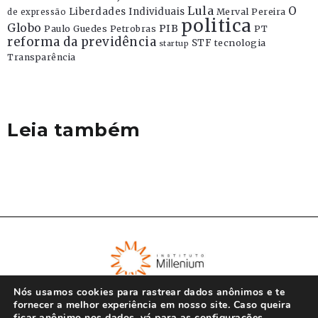
Lula
O
Liberdades Individuais
Merval Pereira
de expressão
politica
Globo
PIB
Paulo Guedes
Petrobras
PT
reforma da previdência
STF
tecnologia
startup
Transparência
Leia também
Nós usamos cookies para rastrear dados anônimos e te
fornecer a melhor experiência em nosso site. Caso queira
ficar anônimo nos dados, vá para as
configurações
.