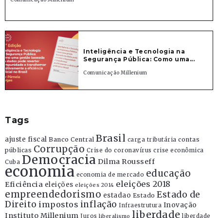
Inteligência e Tecnologia na
Segurança Pública: Como uma...
Comunicação Millenium
Tags
Brasil
ajuste fiscal
Banco Central
contas
carga tributária
Corrupção
públicas
Crise do coronavírus
crise econômica
Democracia
Dilma Rousseff
Cuba
economia
educação
economia de mercado
eleições 2018
Eficiência
eleições
eleições 2014
empreendedorismo
Estado de
estadao
Estado
Direito
inflação
impostos
Inovação
Infraestrutura
liberdade
Instituto Millenium
Juros
liberdade
liberalismo