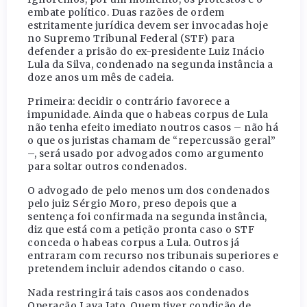
embate político. Duas razões de ordem
estritamente jurídica devem ser invocadas hoje
no Supremo Tribunal Federal (STF) para
defender a prisão do ex-presidente Luiz Inácio
Lula da Silva, condenado na segunda instância a
doze anos um mês de cadeia.
Primeira: decidir o contrário favorece a
impunidade. Ainda que o habeas corpus de Lula
não tenha efeito imediato noutros casos – não há
o que os juristas chamam de “repercussão geral”
–, será usado por advogados como argumento
para soltar outros condenados.
O advogado de pelo menos um dos condenados
pelo juiz Sérgio Moro, preso depois que a
sentença foi confirmada na segunda instância,
diz que está com a petição pronta caso o STF
conceda o habeas corpus a Lula. Outros já
entraram com recurso nos tribunais superiores e
pretendem incluir adendos citando o caso.
Nada restringirá tais casos aos condenados
Operação Lava Jato. Quem tiver condição de