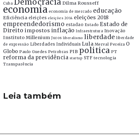
Democracia
Dilma Rousseff
Cuba
economia
educação
economia de mercado
eleições 2018
Eficiência
eleições
eleições 2014
empreendedorismo
Estado de
estadao
Estado
Direito
inflação
impostos
Inovação
Infraestrutura
liberdade
Instituto Millenium
Juros
liberdade
liberalismo
Lula
O
Liberdades Individuais
Merval Pereira
de expressão
politica
Globo
PIB
Paulo Guedes
Petrobras
PT
reforma da previdência
STF
tecnologia
startup
Transparência
Leia também