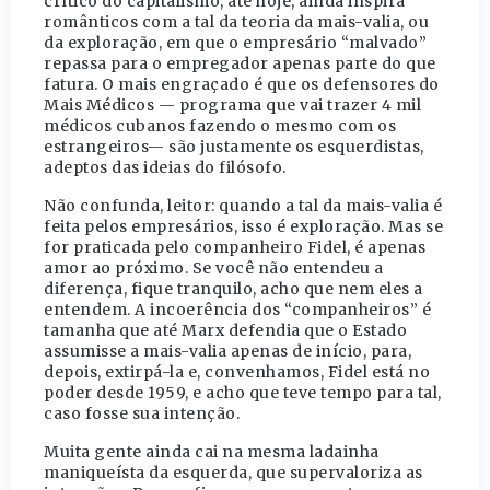
crítico do capitalismo, até hoje, ainda inspira
românticos com a tal da teoria da mais-valia, ou
da exploração, em que o empresário “malvado”
repassa para o empregador apenas parte do que
fatura. O mais engraçado é que os defensores do
Mais Médicos — programa que vai trazer 4 mil
médicos cubanos fazendo o mesmo com os
estrangeiros— são justamente os esquerdistas,
adeptos das ideias do filósofo.
Não confunda, leitor: quando a tal da mais-valia é
feita pelos empresários, isso é exploração. Mas se
for praticada pelo companheiro Fidel, é apenas
amor ao próximo. Se você não entendeu a
diferença, fique tranquilo, acho que nem eles a
entendem. A incoerência dos “companheiros” é
tamanha que até Marx defendia que o Estado
assumisse a mais-valia apenas de início, para,
depois, extirpá-la e, convenhamos, Fidel está no
poder desde 1959, e acho que teve tempo para tal,
caso fosse sua intenção.
Muita gente ainda cai na mesma ladainha
maniqueísta da esquerda, que supervaloriza as