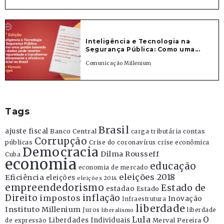
Inteligência e Tecnologia na
Segurança Pública: Como uma...
Comunicação Millenium
Tags
Brasil
ajuste fiscal
Banco Central
contas
carga tributária
Corrupção
públicas
Crise do coronavírus
crise econômica
Democracia
Dilma Rousseff
Cuba
economia
educação
economia de mercado
eleições 2018
Eficiência
eleições
eleições 2014
empreendedorismo
Estado de
estadao
Estado
Direito
inflação
impostos
Inovação
Infraestrutura
liberdade
Instituto Millenium
Juros
liberdade
liberalismo
Lula
O
Liberdades Individuais
Merval Pereira
de expressão