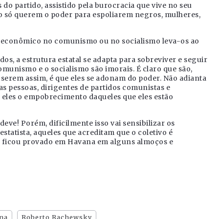
do partido, assistido pela burocracia que vive no seu
do só querem o poder para espoliarem negros, mulheres,
lo econômico no comunismo ou no socialismo leva-os ao
s, a estrutura estatal se adapta para sobreviver e seguir
omunismo e o socialismo são imorais. É claro que são,
serem assim, é que eles se adonam do poder. Não adianta
s pessoas, dirigentes de partidos comunistas e
a eles o empobrecimento daqueles que eles estão
deve! Porém, dificilmente isso vai sensibilizar os
statista, aqueles que acreditam que o coletivo é
o ficou provado em Havana em alguns almoços e
na
Roberto Rachewsky