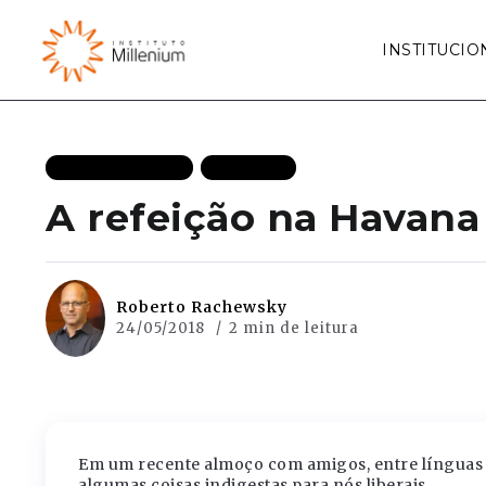
INSTITUCIO
MAIS RECENTES
POLITICA
A refeição na Havan
Roberto Rachewsky
24/05/2018
2 min de leitura
Em um recente almoço com amigos, entre línguas 
algumas coisas indigestas para nós liberais.