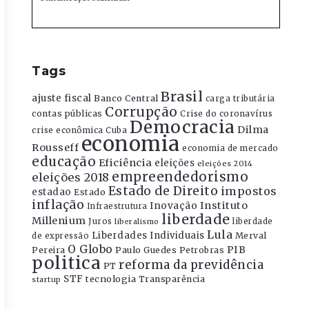
Tags
Brasil
ajuste fiscal
Banco Central
carga tributária
Corrupção
contas públicas
Crise do coronavírus
Democracia
Dilma
crise econômica
Cuba
economia
Rousseff
economia de mercado
educação
Eficiência
eleições
eleições 2014
empreendedorismo
eleições 2018
Estado de Direito
impostos
estadao
Estado
inflação
Instituto
Inovação
Infraestrutura
liberdade
Millenium
Juros
liberdade
liberalismo
Lula
Liberdades Individuais
Merval
de expressão
O Globo
PIB
Pereira
Paulo Guedes
Petrobras
politica
reforma da previdência
PT
STF
tecnologia
Transparência
startup