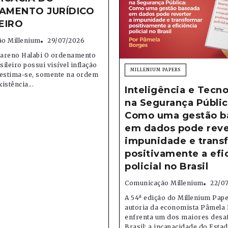
AMENTO JURÍDICO
EIRO
o Millenium
29/07/2026
areno Halabi O ordenamento
sileiro possui visível inflação
MILLENIUM PAPERS
; estima-se, somente na ordem
xistência...
Inteligência e Tecno
na Segurança Públic
Como uma gestão b
em dados pode reve
impunidade e trans
positivamente a efi
policial no Brasil
Comunicação Millenium
22/0
A 54ª edição do Millenium Pape
autoria da economista Pâmela 
enfrenta um dos maiores desa
Brasil: a incapacidade do Estado