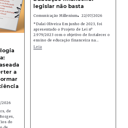
legislar não basta
Comunicação Millenium
22/07/2026
*Dalai Oliveira Em junho de 2023, foi
apresentado o Projeto de Lei nº
2.979/2023 com o objetivo de fortalecer o
ensino de educação financeira na...
Leia
logia
a:
aseada
rter a
formar
ciência
7/2026
rs, de
Borges,
fios do
 de...