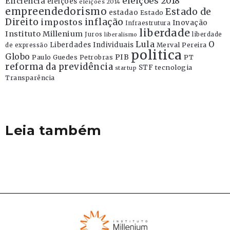
eleições 2018
Eficiência
eleições
eleições 2014
empreendedorismo
Estado de
estadao
Estado
Direito
inflação
impostos
Inovação
Infraestrutura
liberdade
Instituto Millenium
Juros
liberdade
liberalismo
Lula
O
Liberdades Individuais
Merval Pereira
de expressão
politica
Globo
PIB
Paulo Guedes
Petrobras
PT
reforma da previdência
STF
tecnologia
startup
Transparência
Leia também