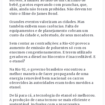
sorvete, a mulher ao lado de um carrinho de
bebê, garotos esperando com pranchas, que,
aliás, ainda não foram proibidas. Não devem ter
visto o filme do James Bond.
Grandes eventos valorizam as cidades. Mas
também exibem suas carências. Falta de
equipamentos e de planejamento cobram um
custo da cidade e, sobretudo, de seus moradores.
Sem contar as contradições: a Rio+20 provoca
aumento de emissão de poluentes só com os
enormes congestionamentos. E terem utilizado
geradores a diesel no Riocentro é inacreditável. E
o etanol?
Na Rio 92, o governo brasileiro encontrou a
melhor maneira de fazer propaganda de uma
energia renovável bem nacional: os carros
oferecidos às autoridades eram todos movidos a
etanol.
De lá para cá, a tecnologia do etanol só melhorou.
A produção de cana tornou-se mais eficiente e
sustentável, inclusive com a progressiva