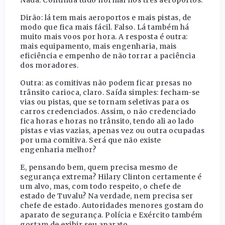
Nada. Continua tudo normal nos três aeroportos.
Dirão: lá tem mais aeroportos e mais pistas, de
modo que fica mais fácil. Falso. Lá também há
muito mais voos por hora. A resposta é outra:
mais equipamento, mais engenharia, mais
eficiência e empenho de não torrar a paciência
dos moradores.
Outra: as comitivas não podem ficar presas no
trânsito carioca, claro. Saída simples: fecham-se
vias ou pistas, que se tornam seletivas para os
carros credenciados. Assim, o não credenciado
fica horas e horas no trânsito, tendo ali ao lado
pistas e vias vazias, apenas vez ou outra ocupadas
por uma comitiva. Será que não existe
engenharia melhor?
E, pensando bem, quem precisa mesmo de
segurança extrema? Hilary Clinton certamente é
um alvo, mas, com todo respeito, o chefe de
estado de Tuvalu? Na verdade, nem precisa ser
chefe de estado. Autoridades menores gostam do
aparato de segurança. Polícia e Exército também
gostam de exibir seu aparato.