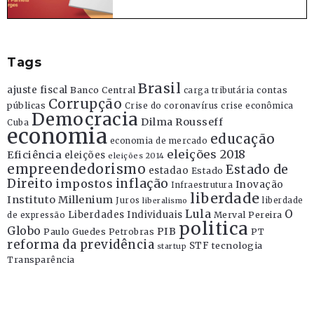
Tags
Brasil
ajuste fiscal
Banco Central
contas
carga tributária
Corrupção
públicas
Crise do coronavírus
crise econômica
Democracia
Dilma Rousseff
Cuba
economia
educação
economia de mercado
eleições 2018
Eficiência
eleições
eleições 2014
empreendedorismo
Estado de
estadao
Estado
Direito
inflação
impostos
Inovação
Infraestrutura
liberdade
Instituto Millenium
Juros
liberdade
liberalismo
Lula
O
Liberdades Individuais
Merval Pereira
de expressão
politica
Globo
PIB
Paulo Guedes
Petrobras
PT
reforma da previdência
STF
tecnologia
startup
Transparência