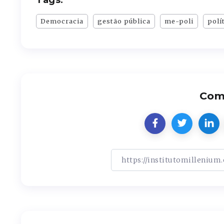
Democracia
gestão pública
me-poli
polí
Comp