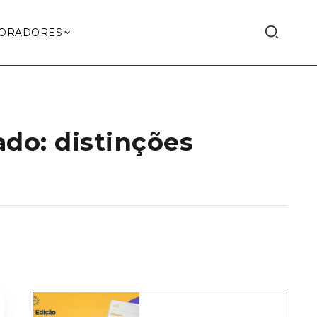
ORADORES
ado: distinções