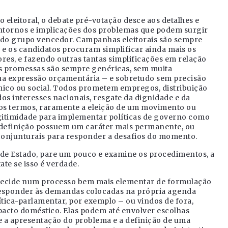
eleitoral, o debate pré-votação desce aos detalhes e
contornos e implicações dos problemas que podem surgir
 do grupo vencedor. Campanhas eleitorais são sempre
, e os candidatos procuram simplificar ainda mais os
es, e fazendo outras tantas simplificações em relação
 as promessas são sempre genéricas, sem muita
ua expressão orçamentária – e sobretudo sem precisão
mico ou social. Todos prometem empregos, distribuição
os interesses nacionais, resgate da dignidade e da
ros termos, raramente a eleição de um movimento ou
legitimidade para implementar políticas de governo como
a definição possuem um caráter mais permanente, ou
 conjunturais para responder a desafios do momento.
 de Estado, pare um pouco e examine os procedimentos, a
ate se isso é verdade.
o decide num processo bem mais elementar de formulação
esponder às demandas colocadas na própria agenda
ítica-parlamentar, por exemplo – ou vindos de fora,
acto doméstico. Elas podem até envolver escolhas
 a apresentação do problema e a definição de uma