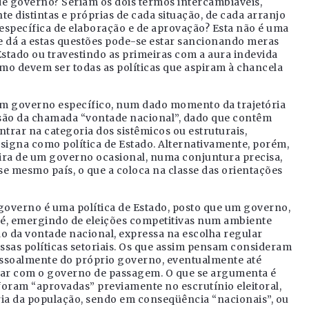
s de governo? Seriam os dois termos intercambiáveis,
 distintas e próprias de cada situação, de cada arranjo
specífica de elaboração e de aprovação? Esta não é uma
se dá a estas questões pode-se estar sancionando meras
Estado ou travestindo as primeiras com a aura indevida
omo devem ser todas as políticas que aspiram à chancela
 um governo específico, num dado momento da trajetória
ssão da chamada “vontade nacional”, dado que contêm
rar na categoria dos sistêmicos ou estruturais,
igna como política de Estado. Alternativamente, porém,
ira de um governo ocasional, numa conjuntura precisa,
se mesmo país, o que a coloca na classe das orientações
governo é uma política de Estado, posto que um governo,
 é, emergindo de eleições competitivas num ambiente
ão da vontade nacional, expressa na escolha regular
ssas políticas setoriais. Os que assim pensam consideram
pessoalmente do próprio governo, eventualmente até
icar com o governo de passagem. O que se argumenta é
 foram “aprovadas” previamente no escrutínio eleitoral,
ria da população, sendo em conseqüência “nacionais”, ou