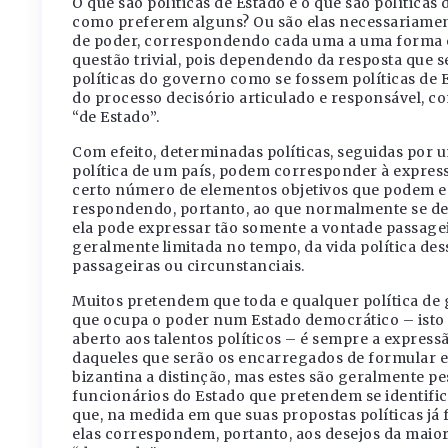
O que são políticas de Estado e o que são política
como preferem alguns? Ou são elas necessariamente
de poder, correspondendo cada uma a uma forma e
questão trivial, pois dependendo da resposta que 
políticas do governo como se fossem políticas de 
do processo decisório articulado e responsável, c
“de Estado”.
Com efeito, determinadas políticas, seguidas por
política de um país, podem corresponder à expre
certo número de elementos objetivos que podem ent
respondendo, portanto, ao que normalmente se des
ela pode expressar tão somente a vontade passage
geralmente limitada no tempo, da vida política des
passageiras ou circunstanciais.
Muitos pretendem que toda e qualquer política de 
que ocupa o poder num Estado democrático – isto
aberto aos talentos políticos – é sempre a express
daqueles que serão os encarregados de formular e
bizantina a distinção, mas estes são geralmente 
funcionários do Estado que pretendem se identif
que, na medida em que suas propostas políticas já
elas correspondem, portanto, aos desejos da maio