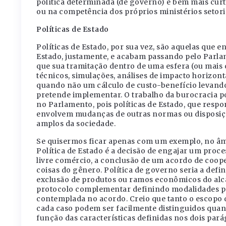
política determinada (de governo) é bem mais curt
ou na competência dos próprios ministérios setoria
Políticas de Estado
Políticas de Estado, por sua vez, são aquelas que
Estado, justamente, e acabam passando pelo Parlam
que sua tramitação dentro de uma esfera (ou mais
técnicos, simulações, análises de impacto horizont
quando não um cálculo de custo-benefício levando 
pretende implementar. O trabalho da burocracia p
no Parlamento, pois políticas de Estado, que res
envolvem mudanças de outras normas ou disposiçõ
amplos da sociedade.
Se quisermos ficar apenas com um exemplo, no âmbi
Política de Estado é a decisão de engajar um proce
livre comércio, a conclusão de um acordo de coop
coisas do gênero. Política de governo seria a defin
exclusão de produtos ou ramos econômicos do alca
protocolo complementar definindo modalidades par
contemplada no acordo. Creio que tanto o escopo 
cada caso podem ser facilmente distinguidos qua
função das características definidas nos dois par