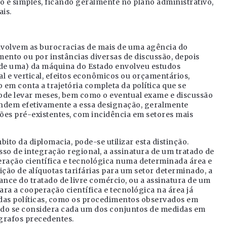
o e simples, ficando geralmente no plano administrativo,
is.
 envolvem as burocracias de mais de uma agência do
ento ou por instâncias diversas de discussão, depois
 de uma) da máquina do Estado envolveu estudos
al e vertical, efeitos econômicos ou orçamentários,
em conta a trajetória completa da política que se
ode levar meses, bem como o eventual exame e discussão
pondem efetivamente a essa designação, geralmente
es pré-existentes, com incidência em setores mais
to da diplomacia, pode-se utilizar esta distinção.
sso de integração regional, a assinatura de um tratado de
eração científica e tecnológica numa determinada área e
ição de alíquotas tarifárias para um setor determinado, a
nce do tratado de livre comércio, ou a assinatura de um
a a cooperação científica e tecnológica na área já
das políticas, como os procedimentos observados em
ndo se considera cada um dos conjuntos de medidas em
ágrafos precedentes.