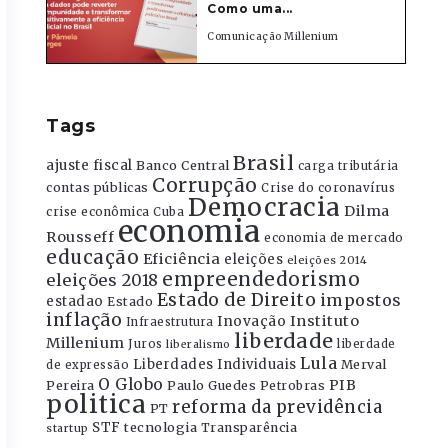
Como uma...
Comunicação Millenium
Tags
Brasil
ajuste fiscal
Banco Central
carga tributária
Corrupção
contas públicas
Crise do coronavírus
Democracia
Dilma
crise econômica
Cuba
economia
Rousseff
economia de mercado
educação
Eficiência
eleições
eleições 2014
empreendedorismo
eleições 2018
Estado de Direito
impostos
estadao
Estado
inflação
Instituto
Inovação
Infraestrutura
liberdade
Millenium
Juros
liberdade
liberalismo
Lula
Liberdades Individuais
Merval
de expressão
O Globo
PIB
Pereira
Paulo Guedes
Petrobras
politica
reforma da previdência
PT
STF
tecnologia
Transparência
startup