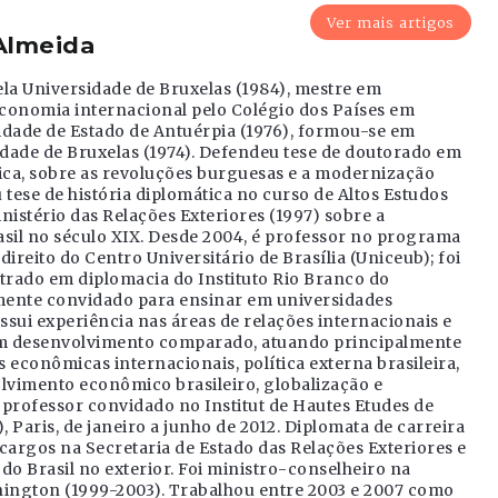
Ver mais artigos
Almeida
ela Universidade de Bruxelas (1984), mestre em
onomia internacional pelo Colégio dos Países em
dade de Estado de Antuérpia (1976), formou-se em
sidade de Bruxelas (1974). Defendeu tese de doutorado em
rica, sobre as revoluções burguesas e a modernização
u tese de história diplomática no curso de Altos Estudos
nistério das Relações Exteriores (1997) sobre a
sil no século XIX. Desde 2004, é professor no programa
reito do Centro Universitário de Brasília (Uniceub); foi
trado em diplomacia do Instituto Rio Branco do
mente convidado para ensinar em universidades
ossui experiência nas áreas de relações internacionais e
em desenvolvimento comparado, atuando principalmente
 econômicas internacionais, política externa brasileira,
olvimento econômico brasileiro, globalização e
 professor convidado no Institut de Hautes Etudes de
 Paris, de janeiro a junho de 2012. Diplomata de carreira
 cargos na Secretaria de Estado das Relações Exteriores e
o Brasil no exterior. Foi ministro-conselheiro na
ington (1999-2003). Trabalhou entre 2003 e 2007 como