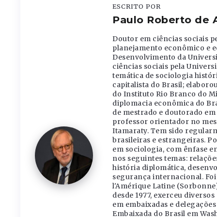
ESCRITO POR
Paulo Roberto de 
Doutor em ciências sociais p
planejamento econômico e ec
Desenvolvimento da Universi
ciências sociais pela Univer
temática de sociologia histó
capitalista do Brasil; elaboro
do Instituto Rio Branco do Mi
diplomacia econômica do Bra
de mestrado e doutorado em di
professor orientador no mes
Itamaraty. Tem sido regular
brasileiras e estrangeiras. P
em sociologia, com ênfase 
nos seguintes temas: relações
história diplomática, desenv
segurança internacional. Foi
l'Amérique Latine (Sorbonne),
desde 1977, exerceu diversos
em embaixadas e delegações d
Embaixada do Brasil em Wash