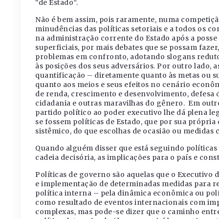
“de Estado”.
Não é bem assim, pois raramente, numa competição 
minudências das políticas setoriais e a todos os 
na administração corrente do Estado após a posse
superficiais, por mais debates que se possam fazer
problemas em confronto, adotando slogans redutor
às posições dos seus adversários. Por outro lado,
quantificação – diretamente quanto às metas ou s
quanto aos meios e seus efeitos no cenário econô
de renda, crescimento e desenvolvimento, defesa d
cidadania e outras maravilhas do gênero. Em out
partido político ao poder executivo lhe dá plena 
se fossem políticas de Estado, que por sua própri
sistêmico, do que escolhas de ocasião ou medidas
Quando alguém disser que está seguindo políticas
cadeia decisória, as implicações para o país e const
Políticas de governo são aquelas que o Executiv
e implementação de determinadas medidas para r
política interna – pela dinâmica econômica ou pol
como resultado de eventos internacionais com imp
complexas, mas pode-se dizer que o caminho entre