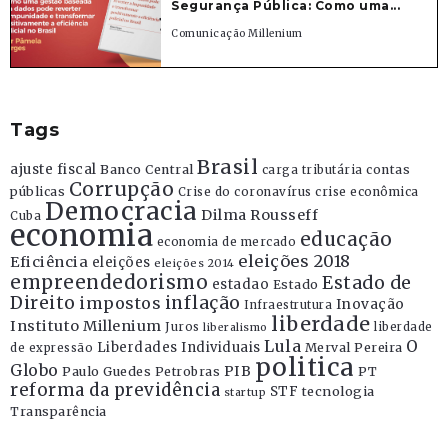
Segurança Pública: Como uma...
Comunicação Millenium
Tags
Brasil
ajuste fiscal
Banco Central
contas
carga tributária
Corrupção
públicas
Crise do coronavírus
crise econômica
Democracia
Dilma Rousseff
Cuba
economia
educação
economia de mercado
eleições 2018
Eficiência
eleições
eleições 2014
empreendedorismo
Estado de
estadao
Estado
Direito
inflação
impostos
Inovação
Infraestrutura
liberdade
Instituto Millenium
Juros
liberdade
liberalismo
Lula
O
Liberdades Individuais
Merval Pereira
de expressão
politica
Globo
PIB
Paulo Guedes
Petrobras
PT
reforma da previdência
STF
tecnologia
startup
Transparência