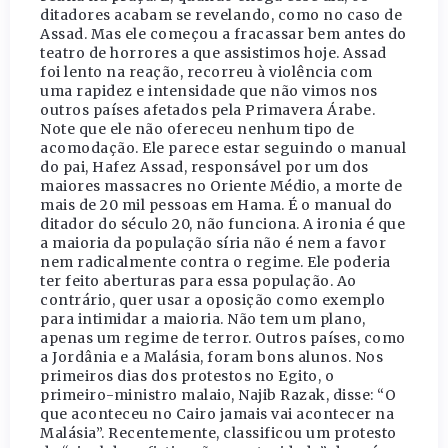
ditadores acabam se revelando, como no caso de
Assad. Mas ele começou a fracassar bem antes do
teatro de horrores a que assistimos hoje. Assad
foi lento na reação, recorreu à violência com
uma rapidez e intensidade que não vimos nos
outros países afetados pela Primavera Árabe.
Note que ele não ofereceu nenhum tipo de
acomodação. Ele parece estar seguindo o manual
do pai, Hafez Assad, responsável por um dos
maiores massacres no Oriente Médio, a morte de
mais de 20 mil pessoas em Hama. É o manual do
ditador do século 20, não funciona. A ironia é que
a maioria da população síria não é nem a favor
nem radicalmente contra o regime. Ele poderia
ter feito aberturas para essa população. Ao
contrário, quer usar a oposição como exemplo
para intimidar a maioria. Não tem um plano,
apenas um regime de terror. Outros países, como
a Jordânia e a Malásia, foram bons alunos. Nos
primeiros dias dos protestos no Egito, o
primeiro-ministro malaio, Najib Razak, disse: “O
que aconteceu no Cairo jamais vai acontecer na
Malásia”. Recentemente, classificou um protesto