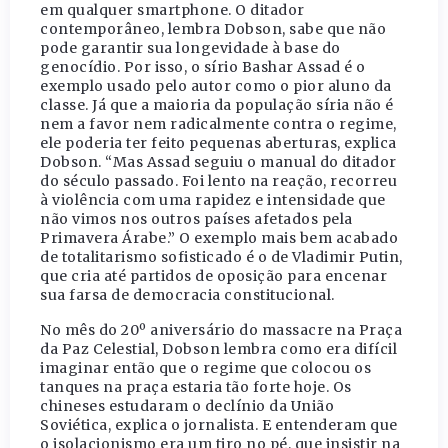
em qualquer smartphone. O ditador
contemporâneo, lembra Dobson, sabe que não
pode garantir sua longevidade à base do
genocídio. Por isso, o sírio Bashar Assad é o
exemplo usado pelo autor como o pior aluno da
classe. Já que a maioria da população síria não é
nem a favor nem radicalmente contra o regime,
ele poderia ter feito pequenas aberturas, explica
Dobson. “Mas Assad seguiu o manual do ditador
do século passado. Foi lento na reação, recorreu
à violência com uma rapidez e intensidade que
não vimos nos outros países afetados pela
Primavera Árabe.” O exemplo mais bem acabado
de totalitarismo sofisticado é o de Vladimir Putin,
que cria até partidos de oposição para encenar
sua farsa de democracia constitucional.
No mês do 20º aniversário do massacre na Praça
da Paz Celestial, Dobson lembra como era difícil
imaginar então que o regime que colocou os
tanques na praça estaria tão forte hoje. Os
chineses estudaram o declínio da União
Soviética, explica o jornalista. E entenderam que
o isolacionismo era um tiro no pé, que insistir na