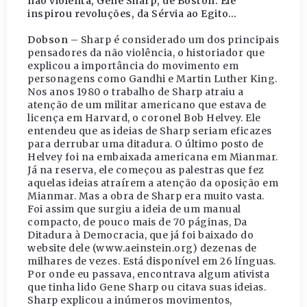
não violenta, Gene Sharp, de Boston. Ele
inspirou revoluções, da Sérvia ao Egito…
Dobson –
Sharp é considerado um dos principais
pensadores da não violência, o historiador que
explicou a importância do movimento em
personagens como Gandhi e Martin Luther King.
Nos anos 1980 o trabalho de Sharp atraiu a
atenção de um militar americano que estava de
licença em Harvard, o coronel Bob Helvey. Ele
entendeu que as ideias de Sharp seriam eficazes
para derrubar uma ditadura. O último posto de
Helvey foi na embaixada americana em Mianmar.
Já na reserva, ele começou as palestras que fez
aquelas ideias atraírem a atenção da oposição em
Mianmar. Mas a obra de Sharp era muito vasta.
Foi assim que surgiu a ideia de um manual
compacto, de pouco mais de 70 páginas, Da
Ditadura à Democracia, que já foi baixado do
website dele (www.aeinstein.org) dezenas de
milhares de vezes. Está disponível em 26 línguas.
Por onde eu passava, encontrava algum ativista
que tinha lido Gene Sharp ou citava suas ideias.
Sharp explicou a inúmeros movimentos,