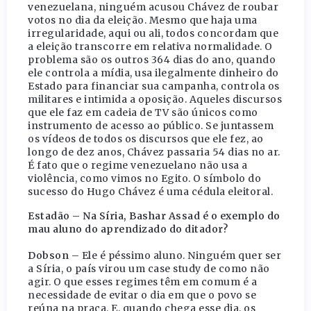
venezuelana, ninguém acusou Chávez de roubar
votos no dia da eleição. Mesmo que haja uma
irregularidade, aqui ou ali, todos concordam que
a eleição transcorre em relativa normalidade. O
problema são os outros 364 dias do ano, quando
ele controla a mídia, usa ilegalmente dinheiro do
Estado para financiar sua campanha, controla os
militares e intimida a oposição. Aqueles discursos
que ele faz em cadeia de TV são únicos como
instrumento de acesso ao público. Se juntassem
os vídeos de todos os discursos que ele fez, ao
longo de dez anos, Chávez passaria 54 dias no ar.
É fato que o regime venezuelano não usa a
violência, como vimos no Egito. O símbolo do
sucesso do Hugo Chávez é uma cédula eleitoral.
Estadão – Na Síria, Bashar Assad é o exemplo do
mau aluno do aprendizado do ditador?
Dobson –
Ele é péssimo aluno. Ninguém quer ser
a Síria, o país virou um case study de como não
agir. O que esses regimes têm em comum é a
necessidade de evitar o dia em que o povo se
reúna na praça. E, quando chega esse dia, os