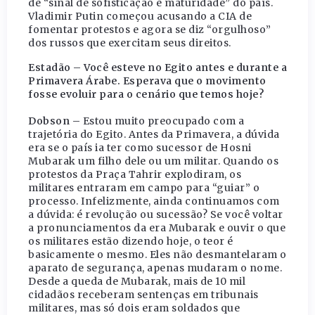
de “sinal de sofisticação e maturidade” do país.
Vladimir Putin começou acusando a CIA de
fomentar protestos e agora se diz “orgulhoso”
dos russos que exercitam seus direitos.
Estadão – Você esteve no Egito antes e durante a
Primavera Árabe. Esperava que o movimento
fosse evoluir para o cenário que temos hoje?
Dobson –
Estou muito preocupado com a
trajetória do Egito. Antes da Primavera, a dúvida
era se o país ia ter como sucessor de Hosni
Mubarak um filho dele ou um militar. Quando os
protestos da Praça Tahrir explodiram, os
militares entraram em campo para “guiar” o
processo. Infelizmente, ainda continuamos com
a dúvida: é revolução ou sucessão? Se você voltar
a pronunciamentos da era Mubarak e ouvir o que
os militares estão dizendo hoje, o teor é
basicamente o mesmo. Eles não desmantelaram o
aparato de segurança, apenas mudaram o nome.
Desde a queda de Mubarak, mais de 10 mil
cidadãos receberam sentenças em tribunais
militares, mas só dois eram soldados que