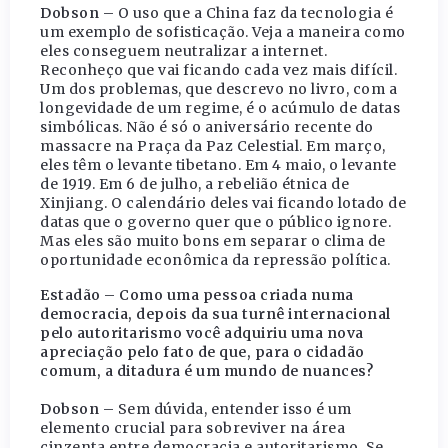
Dobson –
O uso que a China faz da tecnologia é
um exemplo de sofisticação. Veja a maneira como
eles conseguem neutralizar a internet.
Reconheço que vai ficando cada vez mais difícil.
Um dos problemas, que descrevo no livro, com a
longevidade de um regime, é o acúmulo de datas
simbólicas. Não é só o aniversário recente do
massacre na Praça da Paz Celestial. Em março,
eles têm o levante tibetano. Em 4 maio, o levante
de 1919. Em 6 de julho, a rebelião étnica de
Xinjiang. O calendário deles vai ficando lotado de
datas que o governo quer que o público ignore.
Mas eles são muito bons em separar o clima de
oportunidade econômica da repressão política.
Estadão – Como uma pessoa criada numa
democracia, depois da sua turnê internacional
pelo autoritarismo você adquiriu uma nova
apreciação pelo fato de que, para o cidadão
comum, a ditadura é um mundo de nuances?
Dobson –
Sem dúvida, entender isso é um
elemento crucial para sobreviver na área
cinzenta entre democracia e autoritarismo. Se