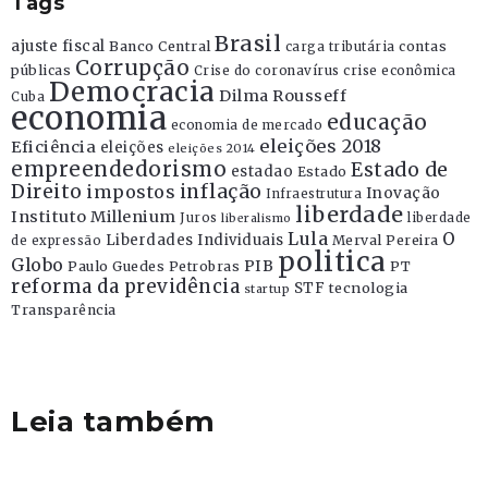
Tags
Brasil
ajuste fiscal
Banco Central
contas
carga tributária
Corrupção
públicas
Crise do coronavírus
crise econômica
Democracia
Dilma Rousseff
Cuba
economia
educação
economia de mercado
eleições 2018
Eficiência
eleições
eleições 2014
empreendedorismo
Estado de
estadao
Estado
Direito
inflação
impostos
Inovação
Infraestrutura
liberdade
Instituto Millenium
Juros
liberdade
liberalismo
Lula
O
Liberdades Individuais
Merval Pereira
de expressão
politica
Globo
PIB
Paulo Guedes
Petrobras
PT
reforma da previdência
STF
tecnologia
startup
Transparência
Leia também