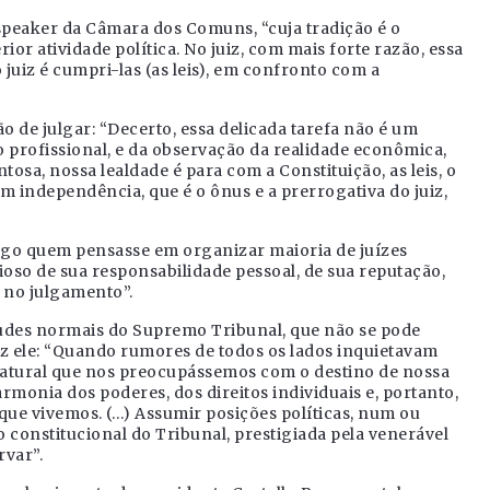
speaker da Câmara dos Comuns, “cuja tradição é o
or atividade política. No juiz, com mais forte razão, essa
 juiz é cumpri-las (as leis), em confronto com a
ão de julgar: “Decerto, essa delicada tarefa não é um
profissional, e da observação da realidade econômica,
tosa, nossa lealdade é para com a Constituição, as leis, o
em independência, que é o ônus e a prerrogativa do juiz,
cargo quem pensasse em organizar maioria de juízes
ioso de sua responsabilidade pessoal, de sua reputação,
 no julgamento”.
situdes normais do Supremo Tribunal, que não se pode
iz ele: “Quando rumores de todos os lados inquietavam
 natural que nos preocupássemos com o destino de nossa
 harmonia dos poderes, dos direitos individuais e, portanto,
ue vivemos. (…) Assumir posições políticas, num ou
o constitucional do Tribunal, prestigiada pela venerável
var”.