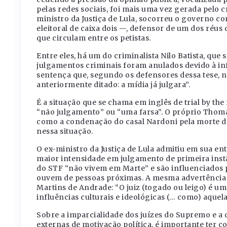
pelas redes sociais, foi mais uma vez gerada pelo
ministro da Justiça de Lula, socorreu o governo c
eleitoral de caixa dois —, defensor de um dos réus
que circulam entre os petistas.
Entre eles, há um do criminalista Nilo Batista, que
julgamentos criminais foram anulados devido à in
sentença que, segundo os defensores dessa tese, n
anteriormente ditado: a mídia já julgara”.
É a situação que se chama em inglês de trial by t
“não julgamento” ou “uma farsa”. O próprio Thoma
como a condenação do casal Nardoni pela morte da
nessa situação.
O ex-ministro da Justiça de Lula admitiu em sua ent
maior intensidade em julgamento de primeira instâ
do STF “não vivem em Marte” e são influenciados 
ouvem de pessoas próximas. A mesma advertência qu
Martins de Andrade: “O juiz (togado ou leigo) é um
influências culturais e ideológicas (… como) aquel
Sobre a imparcialidade dos juízes do Supremo e a 
externas de motivação política, é importante ter