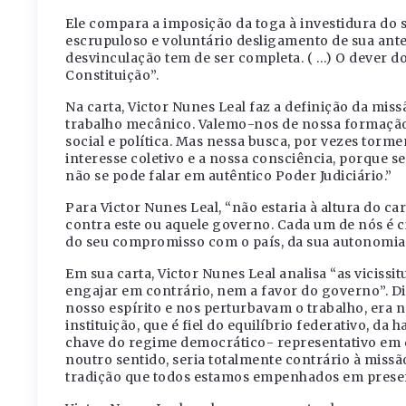
Ele compara a imposição da toga à investidura do 
escrupuloso e voluntário desligamento de sua anteri
desvinculação tem de ser completa. ( …) O dever do
Constituição”.
Na carta, Victor Nunes Leal faz a definição da miss
trabalho mecânico. Valemo-nos de nossa formação 
social e política. Mas nessa busca, por vezes tormen
interesse coletivo e a nossa consciência, porque s
não se pode falar em autêntico Poder Judiciário.”
Para Victor Nunes Leal, “não estaria à altura do 
contra este ou aquele governo. Cada um de nós é c
do seu compromisso com o país, da sua autonomia
Em sua carta, Victor Nunes Leal analisa “as vicis
engajar em contrário, nem a favor do governo”. D
nosso espírito e nos perturbavam o trabalho, era
instituição, que é fiel do equilíbrio federativo, da
chave do regime democrático- representativo em q
noutro sentido, seria totalmente contrário à missã
tradição que todos estamos empenhados em preser