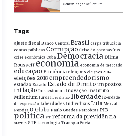
Comunicação Millenium
Tags
Brasil
ajuste fiscal
Banco Central
carga tributária
Corrupção
contas públicas
Crise do coronavírus
Democracia
Dilma
crise econômica
Cuba
economia
Rousseff
economia de mercado
educação
Eficiência
eleições
eleições 2014
empreendedorismo
eleições 2018
Estado de Direito
impostos
estadao
Estado
inflação
Instituto
Inovação
Infraestrutura
liberdade
Millenium
Juros
liberdade
liberalismo
Lula
Liberdades Individuais
Merval
de expressão
O Globo
PIB
Pereira
Paulo Guedes
Petrobras
politica
reforma da previdência
PT
STF
tecnologia
Transparência
startup