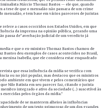
 criminalista Márcio Thomaz Bastos — ele que, quando
om a tese de que o mensalão não passara de um crime
 do mensalão, e tem base em vários pareceres de juristas
 se refere a casos ocorridos nos Estados Unidos, em que
fluência da imprensa na opinião pública, gerando uma
ão passa de“averbação judicial de um veredicto já
he media e que o ex-ministro Thomaz Bastos chamou de
z Bastos deu exemplos de casos acontecidos no Brasil,
 menina Isabella, que ele considera estar enquadrado
revista que essa influência da mídia se verifica com
ncia ou no júri popular, mas destacou que os ministros
pelo ambiente em que vivem e pelos comentários que
e Nilo Batista em seu parecer faz, citando o jurista
 membro integrado e ativo da sociedade (…) suscetível às
as exercidas pelos órgãos da mídia.”
capacidade de se manterem alheios às influências
 conhecimento de um texto primoroso de um dos grandes