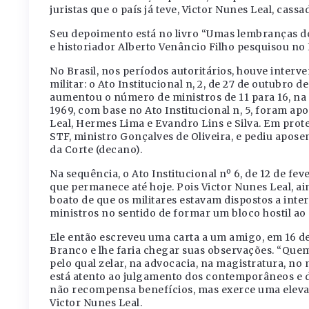
juristas que o país já teve, Victor Nunes Leal, cas
Seu depoimento está no livro “Umas lembranças do
e historiador Alberto Venâncio Filho pesquisou no I
No Brasil, nos períodos autoritários, houve inter
militar: o Ato Institucional n, 2, de 27 de outubro 
aumentou o número de ministros de 11 para 16, na t
1969, com base no Ato Institucional n, 5, foram a
Leal, Hermes Lima e Evandro Lins e Silva. Em pro
STF, ministro Gonçalves de Oliveira, e pediu apose
da Corte (decano).
Na sequência, o Ato Institucional nº 6, de 12 de fe
que permanece até hoje. Pois Victor Nunes Leal, a
boato de que os militares estavam dispostos a inte
ministros no sentido de formar um bloco hostil ao 
Ele então escreveu uma carta a um amigo, em 16 de
Branco e lhe faria chegar suas observações. “Qu
pelo qual zelar, na advocacia, na magistratura, no 
está atento ao julgamento dos contemporâneos e d
não recompensa benefícios, mas exerce uma elevad
Victor Nunes Leal.