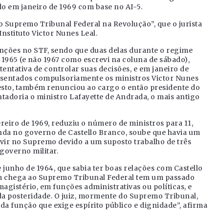
sado em janeiro de 1969 com base no AI-5.
 Supremo Tribunal Federal na Revolução”, que o jurista
nstituto Victor Nunes Leal.
venções no STF, sendo que duas delas durante o regime
de 1965 (e não 1967 como escrevi na coluna de sábado),
entativa de controlar suas decisões, e em janeiro de
posentados compulsoriamente os ministros Victor Nunes
testo, também renunciou ao cargo o então presidente do
ntadoria o ministro Lafayette de Andrada, o mais antigo
vereiro de 1969, reduziu o número de ministros para 11,
inda no governo de Castello Branco, soube que havia um
rvir no Supremo devido a um suposto trabalho de três
governo militar.
 junho de 1964, que sabia ter boas relações com Castello
em chega ao Supremo Tribunal Federal tem um passado
magistério, em funções administrativas ou políticas, e
a posteridade. O juiz, mormente do Supremo Tribunal,
a função que exige espírito público e dignidade”, afirma