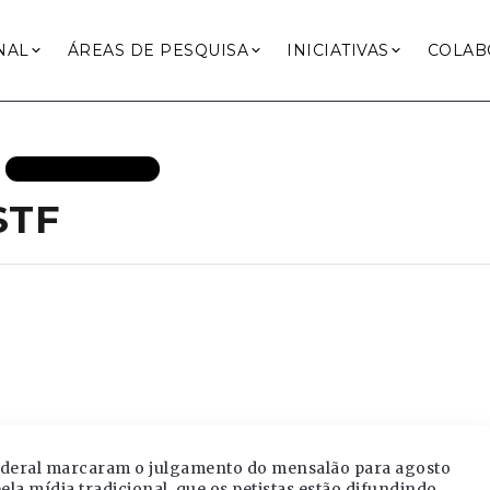
NAL
ÁREAS DE PESQUISA
INICIATIVAS
COLAB
TRANSPARÊNCIA
STF
Federal marcaram o julgamento do mensalão para agosto
ela mídia tradicional, que os petistas estão difundindo