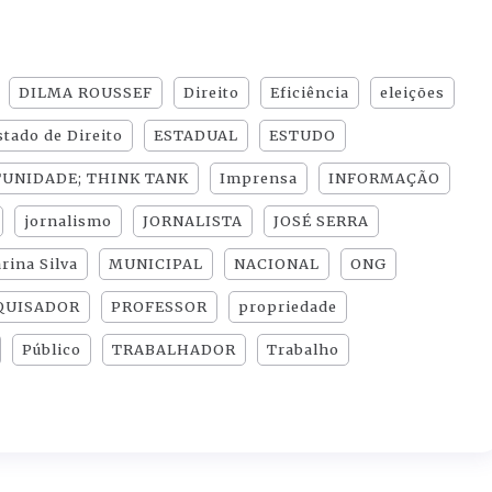
DILMA ROUSSEF
Direito
Eficiência
eleições
stado de Direito
ESTADUAL
ESTUDO
UNIDADE; THINK TANK
Imprensa
INFORMAÇÃO
jornalismo
JORNALISTA
JOSÉ SERRA
rina Silva
MUNICIPAL
NACIONAL
ONG
QUISADOR
PROFESSOR
propriedade
Público
TRABALHADOR
Trabalho