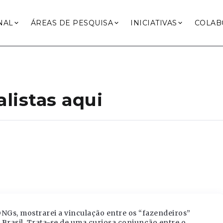
NAL
ÁREAS DE PESQUISA
INICIATIVAS
COLAB
listas aqui
 ONGs, mostrarei a vinculação entre os “fazendeiros”
Brasil. Trata-se de uma curiosa conjunção entre o