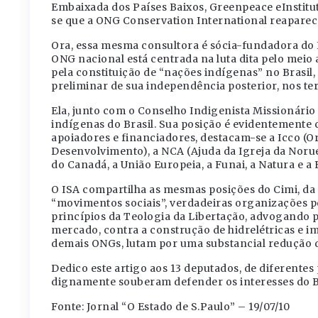
Embaixada dos Países Baixos, Greenpeace eInstituto
se que a ONG Conservation International reapare
Ora, essa mesma consultora é sócia-fundadora do I
ONG nacional está centrada na luta dita pelo meio
pela constituição de “nações indígenas” no Brasil
preliminar de sua independência posterior, nos t
Ela, junto com o Conselho Indigenista Missionári
indígenas do Brasil. Sua posição é evidentemente c
apoiadores e financiadores, destacam-se a Icco (O
Desenvolvimento), a NCA (Ajuda da Igreja da Norue
do Canadá, a União Europeia, a Funai, a Natura e a
O ISA compartilha as mesmas posições do Cimi, da 
“movimentos sociais”, verdadeiras organizações po
princípios da Teologia da Libertação, advogando 
mercado, contra a construção de hidrelétricas e i
demais ONGs, lutam por uma substancial redução 
Dedico este artigo aos 13 deputados, de diferentes 
dignamente souberam defender os interesses do Bras
Fonte: Jornal “O Estado de S.Paulo” – 19/07/10