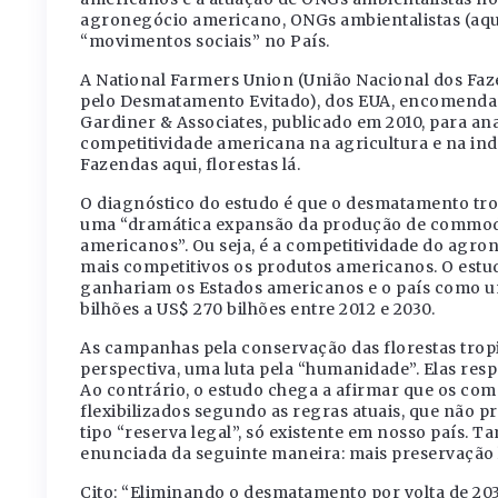
agronegócio americano, ONGs ambientalistas (aqu
“movimentos sociais” no País.
A National Farmers Union (União Nacional dos Faze
pelo Desmatamento Evitado), dos EUA, encomendar
Gardiner & Associates, publicado em 2010, para ana
competitividade americana na agricultura e na indú
Fazendas aqui, florestas lá.
O diagnóstico do estudo é que o desmatamento tropi
uma “dramática expansão da produção de commodi
americanos”. Ou seja, é a competitividade do agro
mais competitivos os produtos americanos. O estu
ganhariam os Estados americanos e o país como um
bilhões a US$ 270 bilhões entre 2012 e 2030.
As campanhas pela conservação das florestas tropi
perspectiva, uma luta pela “humanidade”. Elas res
Ao contrário, o estudo chega a afirmar que os co
flexibilizados segundo as regras atuais, que não 
tipo “reserva legal”, só existente em nosso país.
enunciada da seguinte maneira: mais preservação l
Cito: “Eliminando o desmatamento por volta de 203