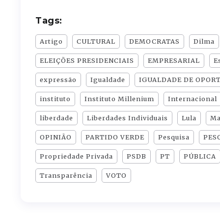
Tags:
Artigo
CULTURAL
DEMOCRATAS
Dilma
ELEIÇÕES PRESIDENCIAIS
EMPRESARIAL
E
expressão
Igualdade
IGUALDADE DE OPORT
instituto
Instituto Millenium
Internacional
liberdade
Liberdades Individuais
Lula
Ma
OPINIÃO
PARTIDO VERDE
Pesquisa
PES
Propriedade Privada
PSDB
PT
PÚBLICA
Transparência
VOTO