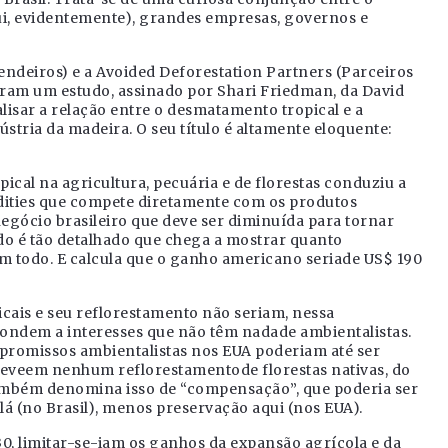
i, evidentemente), grandes empresas, governos e
ndeiros) e a Avoided Deforestation Partners (Parceiros
am um estudo, assinado por Shari Friedman, da David
lisar a relação entre o desmatamento tropical e a
stria da madeira. O seu título é altamente eloquente:
cal na agricultura, pecuária e de florestas conduziu a
ties que compete diretamente com os produtos
negócio brasileiro que deve ser diminuída para tornar
do é tão detalhado que chega a mostrar quanto
 todo. E calcula que o ganho americano seriade US$ 190
cais e seu reflorestamento não seriam, nessa
pondem a interesses que não têm nadade ambientalistas.
mpromissos ambientalistas nos EUA poderiam até ser
preveem nenhum reflorestamentode florestas nativas, do
 Também denomina isso de “compensação”, que poderia ser
á (no Brasil), menos preservação aqui (nos EUA).
0, limitar-se-iam os ganhos da expansão agrícola e da