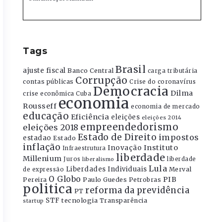
Tags
Brasil
ajuste fiscal
Banco Central
carga tributária
Corrupção
contas públicas
Crise do coronavírus
Democracia
Dilma
crise econômica
Cuba
economia
Rousseff
economia de mercado
educação
Eficiência
eleições
eleições 2014
empreendedorismo
eleições 2018
Estado de Direito
impostos
estadao
Estado
inflação
Instituto
Inovação
Infraestrutura
liberdade
Millenium
Juros
liberdade
liberalismo
Lula
Liberdades Individuais
Merval
de expressão
O Globo
PIB
Pereira
Paulo Guedes
Petrobras
politica
reforma da previdência
PT
STF
tecnologia
Transparência
startup