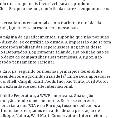
zindo um campo mais favorável para os produtos
es têm, pelo menos, o mérito da clareza, enquanto seus
servation International e com Barbara Bramble, da
 WWF, igualmente presente em nosso país.
 na página de agradecimentos, suponho que não por suas
o dizendo-se contrária ao estudo. A impressão que se tem
e desresponsabilizar das repercussões negativas desse
dos Deputados. Logicamente falando, sua posição não se
ão deixa de compartilhar suas premissas. A rigor, não
e todo pensamento racional.
na Europa, segundo os mesmos princípios defendidos
fazendeiros e agroindustriaisde lá? Entre seus apoiadores
 Shell, Cargill, Kraft Foods Inc., Rio Tinto, Ford Motor
 extraídosde seu site internacional.
Wildlife Federation, a WWF americana. Sua seção
atuação, tendo o mesmo nome. Se fosse coerente,
a ser criada nos EUA e na Europa, fossem dedicados à
 e financiadores (dados extraídosde sua prestação de
Ibope, Natura, Wall Mart, Conservation Internacional,