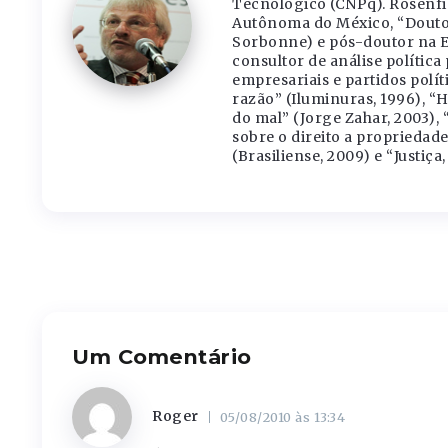
Tecnológico (CNPq). Rosenfi
Autônoma do México, “Doutor
Sorbonne) e pós-doutor na E
consultor de análise polític
empresariais e partidos políti
razão” (Iluminuras, 1996), “H
do mal” (Jorge Zahar, 2003)
sobre o direito a propriedad
(Brasiliense, 2009) e “Justiç
Um Comentário
Roger
05/08/2010 às 13:34