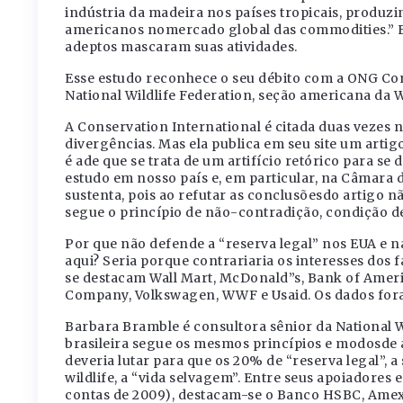
indústria da madeira nos países tropicais, produ
americanos nomercado global das commodities.” El
adeptos mascaram suas atividades.
Esse estudo reconhece o seu débito com a ONG Con
National Wildlife Federation, seção americana da
A Conservation International é citada duas vezes
divergências. Mas ela publica em seu site um artig
é ade que se trata de um artifício retórico para s
estudo em nosso país e, em particular, na Câmara 
sustenta, pois ao refutar as conclusõesdo artigo n
segue o princípio de não-contradição, condição d
Por que não defende a “reserva legal” nos EUA e 
aqui? Seria porque contrariaria os interesses dos 
se destacam Wall Mart, McDonald”s, Bank of America,
Company, Volkswagen, WWF e Usaid. Os dados foram
Barbara Bramble é consultora sênior da National 
brasileira segue os mesmos princípios e modosde 
deveria lutar para que os 20% de “reserva legal”, 
wildlife, a “vida selvagem”. Entre seus apoiadores
contas de 2009), destacam-se o Banco HSBC, Amex, 