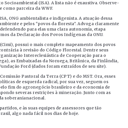
 Socioambiental (ISA). A lista não é exaustiva. Observe-
ce como parceira da WWF.
SA, ONG ambientalista e indigenista. A atuação dessa
 ambiente e pelos “povos da floresta”. Advoga claramente
, defendendo para elas uma clara autonomia, etapa
ermos da Declaração dos Povos Indígenas da ONU.
o (Cimi), possui o mais completo mapeamento dos povos
ontrária à revisão do Código Florestal. Dentre seus
rganização Intereclesiástica de Cooperação para o
ga), as Embaixadas da Noruega, Britânica, da Finlândia,
 Fundação Ford (dados foram extraídos de seu site).
Comissão Pastoral da Terra (CPT) e do MST. Ora, esses
líticas de esquerda radical, por sua vez, seguem os
pelo fim do agronegócio brasileiro e da economia de
mpondo severas restrições à mineração. Junto com as
da soberanianacional.
partidos, e às suas equipes de assessores que tão
il, algo nada fácil nos dias de hoje.