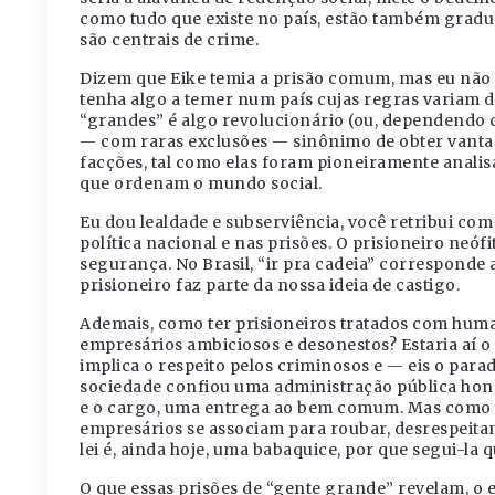
como tudo que existe no país, estão também gradua
são centrais de crime.
Dizem que Eike temia a prisão comum, mas eu não
tenha algo a temer num país cujas regras variam d
“grandes” é algo revolucionário (ou, dependendo 
— com raras exclusões — sinônimo de obter vantag
facções, tal como elas foram pioneiramente analis
que ordenam o mundo social.
Eu dou lealdade e subserviência, você retribui com
política nacional e nas prisões. O prisioneiro neó
segurança. No Brasil, “ir pra cadeia” corresponde
prisioneiro faz parte da nossa ideia de castigo.
Ademais, como ter prisioneiros tratados com huma
empresários ambiciosos e desonestos? Estaria aí o
implica o respeito pelos criminosos e — eis o para
sociedade confiou uma administração pública hone
e o cargo, uma entrega ao bem comum. Mas como tor
empresários se associam para roubar, desrespeita
lei é, ainda hoje, uma babaquice, por que segui-la 
O que essas prisões de “gente grande” revelam, o 