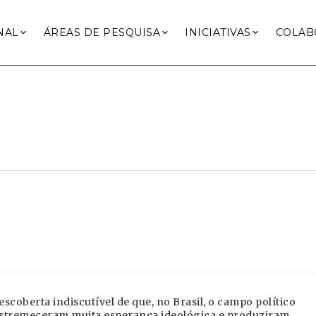
NAL
ÁREAS DE PESQUISA
INICIATIVAS
COLAB
coberta indiscutível de que, no Brasil, o campo político
 estremeceram muita esperança ideológica e produziram