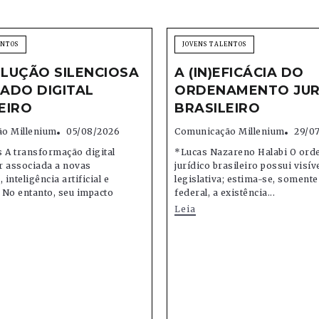
ENTOS
JOVENS TALENTOS
LUÇÃO SILENCIOSA
A (IN)EFICÁCIA DO
ADO DIGITAL
ORDENAMENTO JUR
EIRO
BRASILEIRO
o Millenium
05/08/2026
Comunicação Millenium
29/0
 A transformação digital
*Lucas Nazareno Halabi O or
r associada a novas
jurídico brasileiro possui visív
 inteligência artificial e
legislativa; estima-se, soment
 No entanto, seu impacto
federal, a existência...
Leia