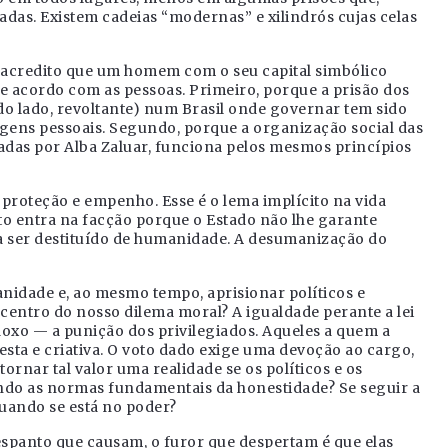
das. Existem cadeias “modernas” e xilindrós cujas celas
 acredito que um homem com o seu capital simbólico
e acordo com as pessoas. Primeiro, porque a prisão dos
do lado, revoltante) num Brasil onde governar tem sido
ens pessoais. Segundo, porque a organização social das
adas por Alba Zaluar, funciona pelos mesmos princípios
 proteção e empenho. Esse é o lema implícito na vida
fito entra na facção porque o Estado não lhe garante
 a ser destituído de humanidade. A desumanização do
nidade e, ao mesmo tempo, aprisionar políticos e
 centro do nosso dilema moral? A igualdade perante a lei
doxo — a punição dos privilegiados. Aqueles a quem a
sta e criativa. O voto dado exige uma devoção ao cargo,
nar tal valor uma realidade se os políticos e os
ndo as normas fundamentais da honestidade? Se seguir a
quando se está no poder?
espanto que causam, o furor que despertam é que elas