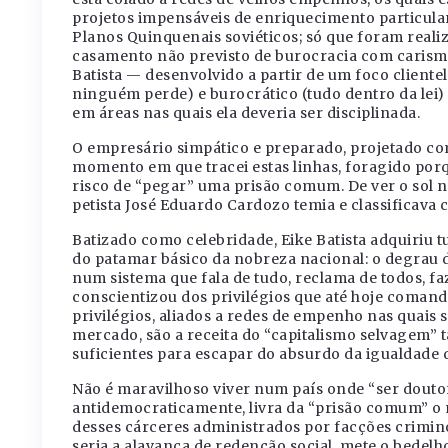
projetos impensáveis de enriquecimento particula
Planos Quinquenais soviéticos; só que foram reali
casamento não previsto de burocracia com carisma 
Batista — desenvolvido a partir de um foco cliente
ninguém perde) e burocrático (tudo dentro da lei)
em áreas nas quais ela deveria ser disciplinada.
O empresário simpático e preparado, projetado c
momento em que tracei estas linhas, foragido porq
risco de “pegar” uma prisão comum. De ver o sol n
petista José Eduardo Cardozo temia e classificava
Batizado como celebridade, Eike Batista adquiriu t
do patamar básico da nobreza nacional: o degrau d
num sistema que fala de tudo, reclama de todos, fa
conscientizou dos privilégios que até hoje coman
privilégios, aliados a redes de empenho nas quais 
mercado, são a receita do “capitalismo selvagem” 
suficientes para escapar do absurdo da igualdade da
Não é maravilhoso viver num país onde “ser doutor
antidemocraticamente, livra da “prisão comum” o m
desses cárceres administrados por facções crimino
seria a alavanca de redenção social, mete o bedel