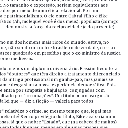
r. No tamanho e expressão, seriam equivalentes aos
zados por meio de uma ética relacional. Por um
e patrimonialismo. O elo entre Cabral Filho e Eike
lístico (Ah, moleque! Você é dos meus), populista (comigo
 — demonstra a força da reciprocidade (e do presente)
omo um dos homens mais ricos do mundo, estava, no
ue, não sendo um nobre brasileiro de verdade, corria o
ascer quadrado em presídios que o ex-ministro da Justiça
 como medievais.
udo, menos um diploma universitário. E assim ficou fora
os “doutores” que têm direito a tratamento diferenciado
z da intriga profissional um ganha-pão, mas jamais se
dam e desgastam a nossa experiência democrática. Pois
se entra por simpatia e bajulação, conjugados com
talhado por “arrumações”. Um título ou um cargo são
 lei que — diz a ficção — valeria para todos.
” relativiza o crime, ao mesmo tempo que, legal mas
eliante? Sem o privilégio do título, Eike acabaria num
sas, já que o nobre “Estado”, que (na cabeça de muitos)
ho em todos lugares, menos em algumas prisões que,