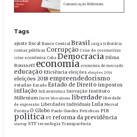
Comunicação Millenium
Tags
Brasil
ajuste fiscal
Banco Central
carga tributária
Corrupção
contas públicas
Crise do coronavírus
Democracia
Dilma
crise econômica
Cuba
economia
Rousseff
economia de mercado
educação
Eficiência
eleições
eleições 2014
empreendedorismo
eleições 2018
Estado de Direito
impostos
estadao
Estado
inflação
Instituto
Inovação
Infraestrutura
liberdade
Millenium
Juros
liberdade
liberalismo
Lula
Liberdades Individuais
Merval
de expressão
O Globo
PIB
Pereira
Paulo Guedes
Petrobras
politica
reforma da previdência
PT
STF
tecnologia
Transparência
startup