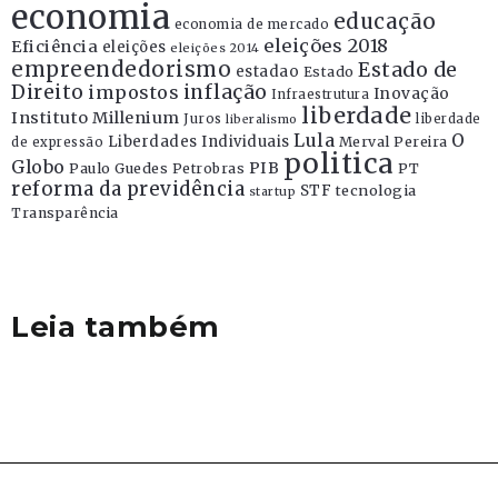
economia
educação
economia de mercado
eleições 2018
Eficiência
eleições
eleições 2014
empreendedorismo
Estado de
estadao
Estado
Direito
inflação
impostos
Inovação
Infraestrutura
liberdade
Instituto Millenium
Juros
liberdade
liberalismo
Lula
O
Liberdades Individuais
Merval Pereira
de expressão
politica
Globo
PIB
Paulo Guedes
Petrobras
PT
reforma da previdência
STF
tecnologia
startup
Transparência
Leia também