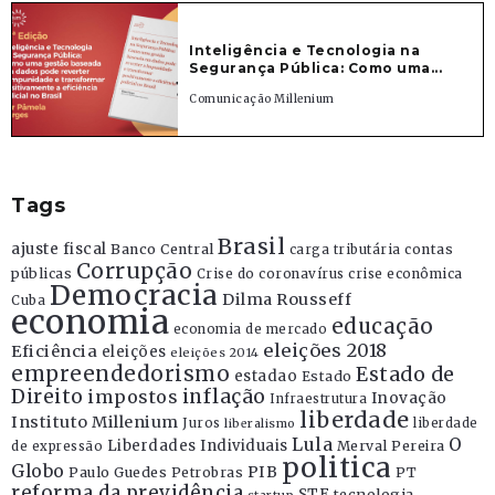
Inteligência e Tecnologia na
Segurança Pública: Como uma...
Comunicação Millenium
Tags
Brasil
ajuste fiscal
Banco Central
contas
carga tributária
Corrupção
públicas
Crise do coronavírus
crise econômica
Democracia
Dilma Rousseff
Cuba
economia
educação
economia de mercado
eleições 2018
Eficiência
eleições
eleições 2014
empreendedorismo
Estado de
estadao
Estado
Direito
inflação
impostos
Inovação
Infraestrutura
liberdade
Instituto Millenium
Juros
liberdade
liberalismo
Lula
O
Liberdades Individuais
Merval Pereira
de expressão
politica
Globo
PIB
Paulo Guedes
Petrobras
PT
reforma da previdência
STF
tecnologia