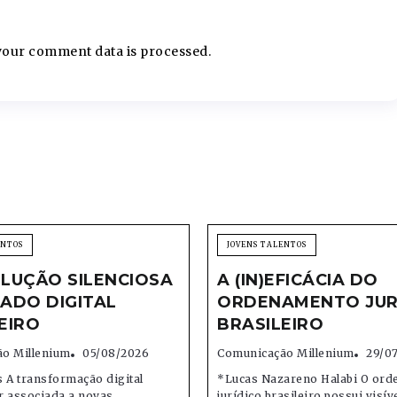
our comment data is processed.
ENTOS
JOVENS TALENTOS
LUÇÃO SILENCIOSA
A (IN)EFICÁCIA DO
ADO DIGITAL
ORDENAMENTO JUR
EIRO
BRASILEIRO
o Millenium
05/08/2026
Comunicação Millenium
29/0
 A transformação digital
*Lucas Nazareno Halabi O or
r associada a novas
jurídico brasileiro possui visív