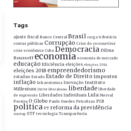
Tags
Brasil
ajuste fiscal
Banco Central
carga tributária
Corrupção
contas públicas
Crise do coronavírus
Democracia
Dilma
crise econômica
Cuba
economia
Rousseff
economia de mercado
educação
Eficiência
eleições
eleições 2014
empreendedorismo
eleições 2018
Estado de Direito
impostos
estadao
Estado
inflação
Instituto
Inovação
Infraestrutura
liberdade
Millenium
Juros
liberdade
liberalismo
Lula
Liberdades Individuais
Merval
de expressão
O Globo
PIB
Pereira
Paulo Guedes
Petrobras
politica
reforma da previdência
PT
STF
tecnologia
Transparência
startup