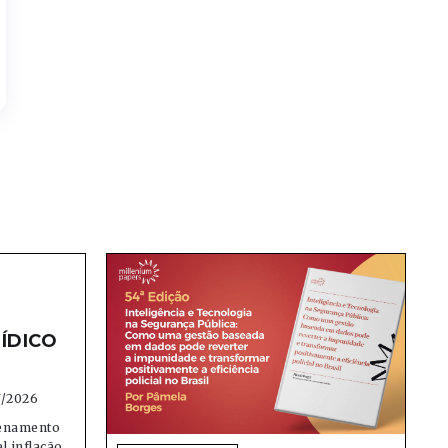
ÍDICO
7/2026
denamento
el inflação